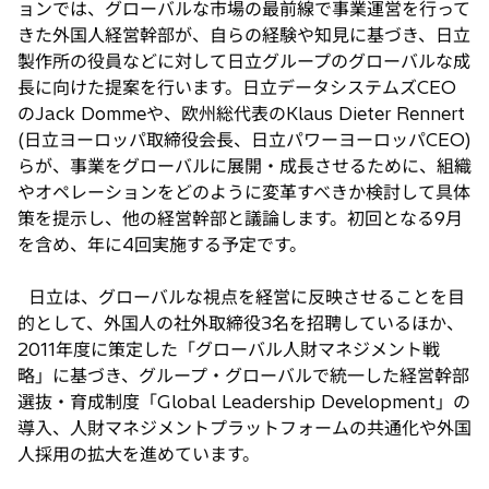
ョンでは、グローバルな市場の最前線で事業運営を行って
で
きた外国人経営幹部が、自らの経験や知見に基づき、日立
開
製作所の役員などに対して日立グループのグローバルな成
く
長に向けた提案を行います。日立データシステムズCEO
のJack Dommeや、欧州総代表のKlaus Dieter Rennert
(日立ヨーロッパ取締役会長、日立パワーヨーロッパCEO)
らが、事業をグローバルに展開・成長させるために、組織
やオペレーションをどのように変革すべきか検討して具体
策を提示し、他の経営幹部と議論します。初回となる9月
を含め、年に4回実施する予定です。
日立は、グローバルな視点を経営に反映させることを目
的として、外国人の社外取締役3名を招聘しているほか、
2011年度に策定した「グローバル人財マネジメント戦
略」に基づき、グループ・グローバルで統一した経営幹部
選抜・育成制度「Global Leadership Development」の
導入、人財マネジメントプラットフォームの共通化や外国
人採用の拡大を進めています。