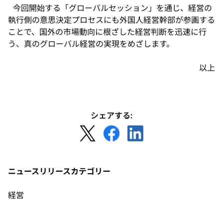
今回開始する「グローバルセッション」を通じ、経営の
執行側の意思決定プロセスにも外国人経営幹部が参画する
ことで、国外の市場動向に根ざした経営判断を迅速に行
う、真のグローバル経営の実現をめざします。
以上
シェアする:
新
新
新
し
し
し
い
い
い
タ
タ
タ
ニュースリリースカテゴリー
ブ
ブ
ブ
で
で
で
経営
開
開
開
く
く
く