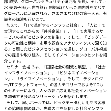
部 教授、グローバルセキュリティ研究所 所長)、そして西
水 美恵子氏(元 世界銀行 副総裁)といった国内外を問わず
グローバルに活躍される、さまざまな分野の第一人者、有
識者の講演も行います。
加えて、「ITで革新するインフラと社会」、「人とITで
実現するこれからの『共感企業』」、「ITで実現するサ
ービスの革新とビジネスの創生」、そして、「ビッグデー
タの可能性と期待―市場や顧客をアナリティクスで深く知
る」と題したビジネスセッションを通じ、グローバル視点
での提言や取り組み、そしてイノベーションのヒントを紹
介します。
セミナー会場では、「国際社会の潮流と展望」、「社会
インフライノベーション」、「ビジネスイノベーショ
ン」、「ライフイノベーション」、そして「テクノロジ
ー/ITプラットフォーム」の各カテゴリーでおよそ110も
のセミナーにより、人々の夢に応える社会イノベーション
を加速する多彩なソリューションを紹介します。
そして、展示ホールでは、ビッグデータ利活用やお客様
との協創事例のほか、先進のITを駆使した社会インフラ