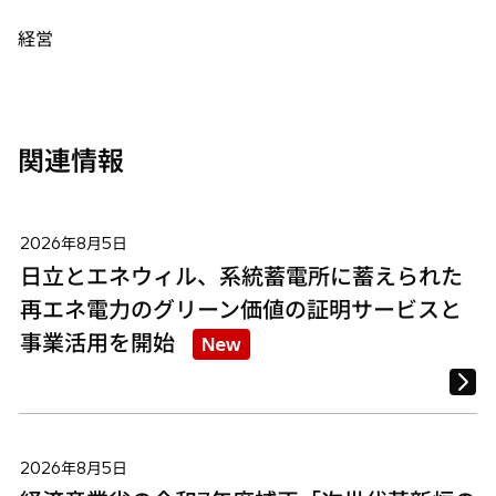
ブ
ブ
ブ
で
で
で
経営
開
開
開
く
く
く
関連情報
2026年8月5日
日立とエネウィル、系統蓄電所に蓄えられた
再エネ電力のグリーン価値の証明サービスと
事業活用を開始
New
2026年8月5日