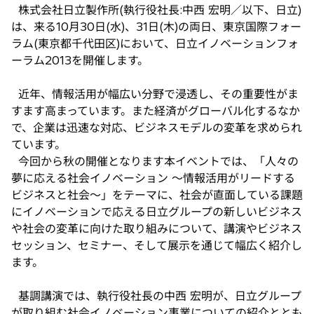
し
株式会社日立製作所(執行役社長:中西 宏明／以下、日立)
い
は、来る10月30日(水)、31日(木)の両日、東京国際フォー
タ
ラム(東京都千代田区)において、日立イノベーションフォ
ブ
ーラム2013を開催します。
で
開
近年、情報活用が幅広い分野で浸透し、その重要性がま
く
すます高まっています。また経済がグローバル化するなか
で、企業は迅速な対応、ビジネスモデルの変革を求められ
ています。
今回から秋の開催となります本イベントでは、「人々の
夢に応える社会イノベーション 〜情報活用がリードする
ビジネスと社会〜」をテーマに、社会が直面している課題
にイノベーションで応える日立グループの新しいビジネス
や社会の変革に向けた取り組みについて、講演やビジネス
セッション、セミナー、そして展示を通じて幅広く紹介し
ます。
基調講演では、執行役社長の中西 宏明が、日立グループ
が取り組む社会イノベーション事業についての紹介ととも