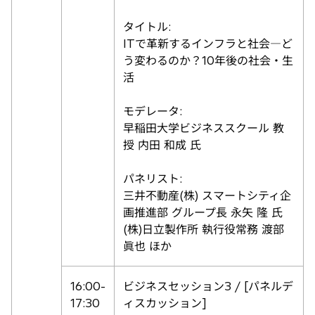
タイトル:
ITで革新するインフラと社会―ど
う変わるのか？10年後の社会・生
活
モデレータ:
早稲田大学ビジネススクール 教
授 内田 和成 氏
パネリスト:
三井不動産(株) スマートシティ企
画推進部 グループ長 永矢 隆 氏
(株)日立製作所 執行役常務 渡部
眞也 ほか
16:00-
ビジネスセッション3 / [パネルデ
17:30
ィスカッション]