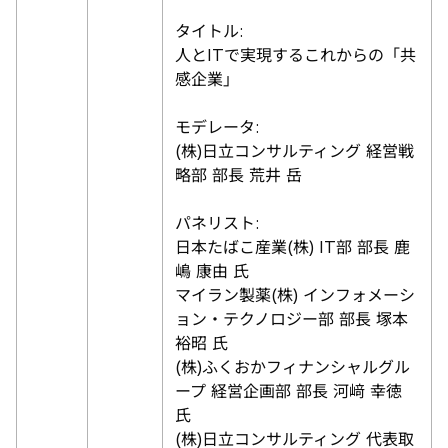
タイトル:
人とITで実現するこれからの「共
感企業」
モデレータ:
(株)日立コンサルティング 経営戦
略部 部長 荒井 岳
パネリスト:
日本たばこ産業(株) IT部 部長 鹿
嶋 康由 氏
マイラン製薬(株) インフォメーシ
ョン・テクノロジー部 部長 塚本
裕昭 氏
(株)ふくおかフィナンシャルグル
ープ 経営企画部 部長 河﨑 幸徳
氏
(株)日立コンサルティング 代表取