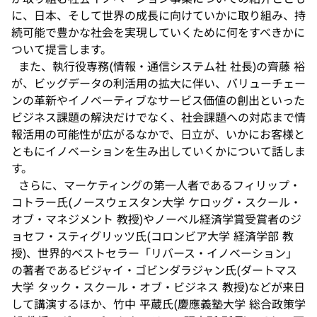
に、日本、そして世界の成長に向けていかに取り組み、持
続可能で豊かな社会を実現していくために何をすべきかに
ついて提言します。
また、執行役専務(情報・通信システム社 社長)の齊藤 裕
が、ビッグデータの利活用の拡大に伴い、バリューチェー
ンの革新やイノベーティブなサービス価値の創出といった
ビジネス課題の解決だけでなく、社会課題への対応まで情
報活用の可能性が広がるなかで、日立が、いかにお客様と
ともにイノベーションを生み出していくかについて話しま
す。
さらに、マーケティングの第一人者であるフィリップ・
コトラー氏(ノースウェスタン大学 ケロッグ・スクール・
オブ・マネジメント 教授)やノーベル経済学賞受賞者のジ
ョセフ・スティグリッツ氏(コロンビア大学 経済学部 教
授)、世界的ベストセラー「リバース・イノベーション」
の著者であるビジャイ・ゴビンダラジャン氏(ダートマス
大学 タック・スクール・オブ・ビジネス 教授)などが来日
して講演するほか、竹中 平蔵氏(慶應義塾大学 総合政策学