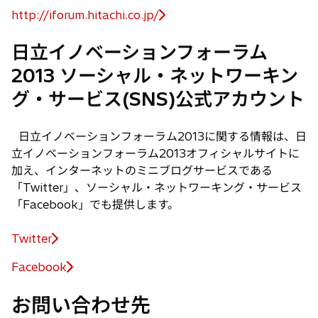
http://iforum.hitachi.co.jp/
新
し
日立イノベーションフォーラム
い
2013 ソーシャル・ネットワーキン
タ
ブ
グ・サービス(SNS)公式アカウント
で
開
日立イノベーションフォーラム2013に関する情報は、日
く
立イノベーションフォーラム2013オフィシャルサイトに
加え、インターネットのミニブログサービスである
「Twitter」、ソーシャル・ネットワーキング・サービス
「Facebook」でも提供します。
Twitter
新
し
Facebook
新
い
し
タ
お問い合わせ先
い
ブ