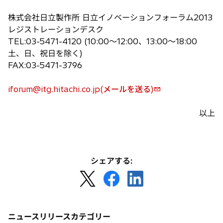
タ
で
ブ
株式会社日立製作所 日立イノベーションフォーラム2013
開
で
レジストレーションデスク
く
開
TEL:03-5471-4120 (10:00〜12:00、13:00〜18:00
く
土、日、祝日を除く)
FAX:03-5471-3796
iforum@itg.hitachi.co.jp(メールを送る)
以上
シェアする:
新
新
新
し
し
し
い
い
い
タ
タ
タ
ニュースリリースカテゴリー