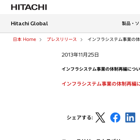
Hitachi Global
製品・ソ
日本 Home
プレスリリース
インフラシステム事業の体
2013年11月25日
インフラシステム事業の体制再編につ
インフラシステム事業の体制再編につ
新
新
新
シェアする:
し
し
し
い
い
い
タ
タ
タ