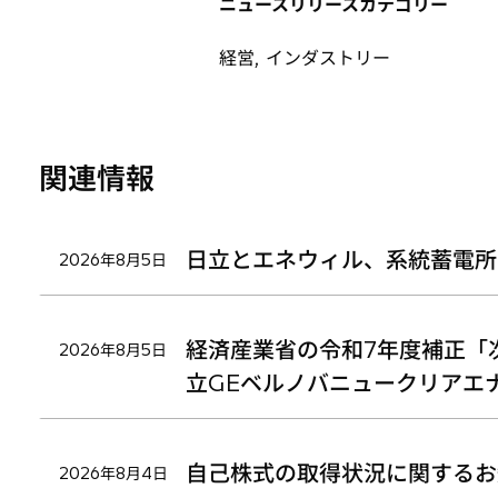
ニュースリリースカテゴリー
ブ
ブ
ブ
で
で
で
経営, インダストリー
開
開
開
く
く
く
関連情報
日立とエネウィル、系統蓄電所
2026年8月5日
経済産業省の令和7年度補正「
2026年8月5日
立GEベルノバニュークリアエ
自己株式の取得状況に関するお
2026年8月4日