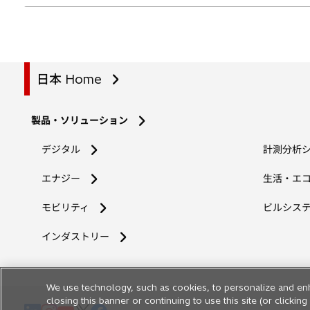
日本 Home
製品・ソリューション
デジタル
計測分析
エナジー
生活・エ
モビリティ
ビルシス
インダストリー
We use technology, such as cookies, to personalize and en
closing this banner or continuing to use this site (or clicki