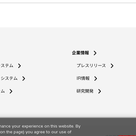
企業情報
システム
プレスリリース
コシステム
IR情報
新
テム
研究開発
し
い
タ
ブ
で
hance your experience on this website. By
開
ng on the page) you agree to our use of
く