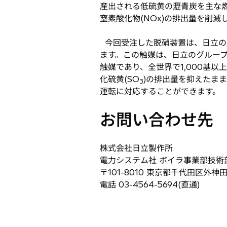
産出される低硫黄の瀝青炭を主な燃
開
窒素酸化物(NOx)の排出量を削
く
今回受注した脱硝装置は、日立の
ます。この触媒は、日立のグループ
触媒であり、全世界で1,000基
化硫黄(SO
)の排出量を抑えたま
3
運転に対応することができます。
お問い合わせ先
株式会社日立製作所
電力システム社 ボイラ事業部技術部 
〒101-8010 東京都千代田区外神
電話 03-4564-5694(直通)