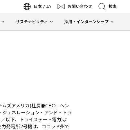
日本 / JA
お問い合わせ
検索
サステナビリティ
採用・インターンシップ
検索
検索
ズアメリカ(社長兼CEO : ヘン
・ジェネレーション・アンド・トラ
n, Inc.／以下、トライステート電力)よ
火力発電所2号機は、コロラド州で