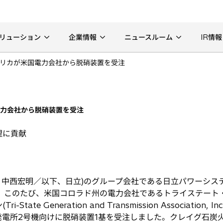
リューション
企業情報
ニュースルーム
IR情報
リカが米国電力会社から脱硝装置を受注
電力会社から脱硝装置を受注
理に貢献
 中西宏明／以下、日立)のグループ会社である日立パワーシステム
は、このたび、米国コロラド州の電力会社であるトライステート
ate Generation and Transmission Associatio
電所2号機向けに脱硝装置1基を受注しました。クレイグ石炭