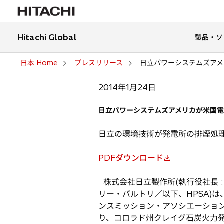
Hitachi Global
製品・ソ
日本 Home
プレスリリース
日立パワーシステムズアメ
2014年1月24日
日立パワーシステムズアメリカが米国
日立の環境技術が発電所の排煙処
PDFダウンロード
新
し
株式会社日立製作所(執行役社長 :
い
リー・バルトリ／以下、HPSA)
タ
ンスミッション・アソシエーション(Tri-St
ブ
り、コロラド州クレイグ石炭火力発
で