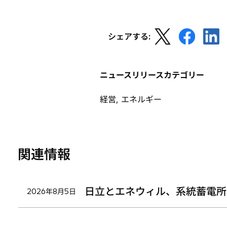
新
新
新
シェアする:
し
し
し
い
い
い
タ
タ
タ
ニュースリリースカテゴリー
ブ
ブ
ブ
で
で
で
経営, エネルギー
開
開
開
く
く
く
関連情報
日立とエネウィル、系統蓄電所
2026年8月5日