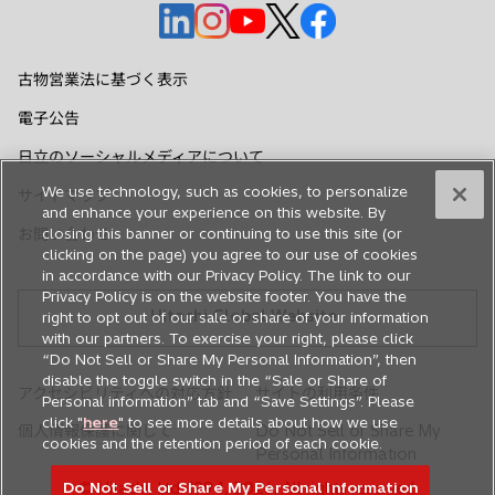
新
新
新
新
新
し
し
し
し
し
い
い
い
い
い
古物営業法に基づく表示
タ
タ
タ
タ
タ
電子公告
ブ
ブ
ブ
ブ
ブ
で
で
で
で
で
日立のソーシャルメディアについて
開
開
開
開
開
We use technology, such as cookies, to personalize
サイトマップ
く
く
く
く
く
and enhance your experience on this website. By
お問い合わせ
closing this banner or continuing to use this site (or
clicking on the page) you agree to our use of cookies
in accordance with our Privacy Policy. The link to our
Privacy Policy is on the website footer. You have the
Hitachi Global Website
right to opt out of our sale or share of your information
with our partners. To exercise your right, please click
“Do Not Sell or Share My Personal Information”, then
disable the toggle switch in the “Sale or Share of
アクセシビリティへの対応方針
サイトの利用条件
Personal information” tab and “Save Settings”. Please
click "
here
" to see more details about how we use
個人情報保護に関して
Do Not Sell or Share My
cookies and the retention period of each cookie.
Personal Information
Do Not Sell or Share My Personal Information
© Hitachi, Ltd. 1994,
2026
. All rights reserved.