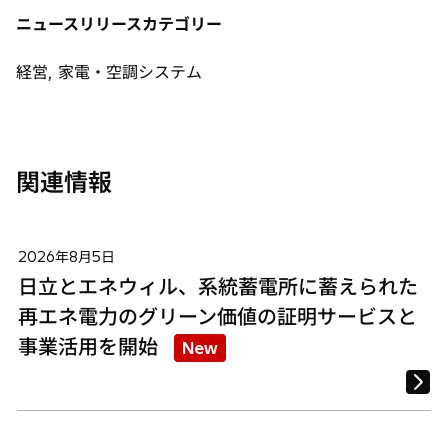
タ
タ
タ
ニュースリリースカテゴリー
ブ
ブ
ブ
で
で
で
経営, 家電・空調システム
開
開
開
く
く
く
関連情報
2026年8月5日
日立とエネウィル、系統蓄電所に蓄えられた
再エネ電力のグリーン価値の証明サービスと
事業活用を開始
New