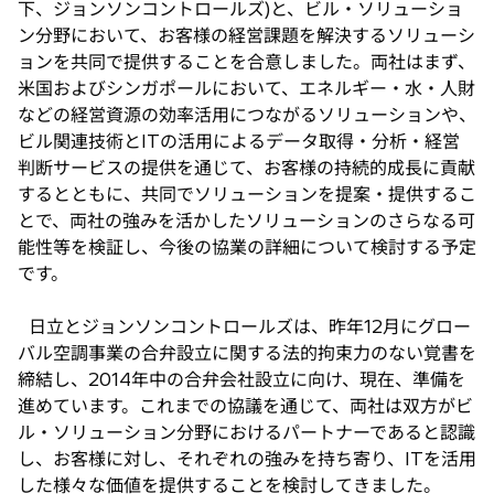
下、ジョンソンコントロールズ)と、ビル・ソリューショ
で
ン分野において、お客様の経営課題を解決するソリューシ
開
ョンを共同で提供することを合意しました。両社はまず、
く
米国およびシンガポールにおいて、エネルギー・水・人財
などの経営資源の効率活用につながるソリューションや、
ビル関連技術とITの活用によるデータ取得・分析・経営
判断サービスの提供を通じて、お客様の持続的成長に貢献
するとともに、共同でソリューションを提案・提供するこ
とで、両社の強みを活かしたソリューションのさらなる可
能性等を検証し、今後の協業の詳細について検討する予定
です。
日立とジョンソンコントロールズは、昨年12月にグロー
バル空調事業の合弁設立に関する法的拘束力のない覚書を
締結し、2014年中の合弁会社設立に向け、現在、準備を
進めています。これまでの協議を通じて、両社は双方がビ
ル・ソリューション分野におけるパートナーであると認識
し、お客様に対し、それぞれの強みを持ち寄り、ITを活用
した様々な価値を提供することを検討してきました。