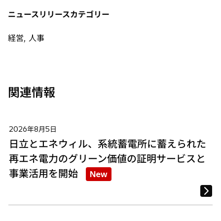
タ
タ
タ
ニュースリリースカテゴリー
ブ
ブ
ブ
で
で
で
経営, 人事
開
開
開
く
く
く
関連情報
2026年8月5日
日立とエネウィル、系統蓄電所に蓄えられた
再エネ電力のグリーン価値の証明サービスと
事業活用を開始
New