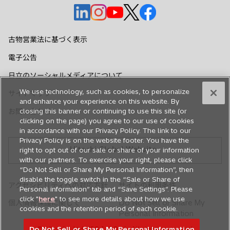
新
新
新
新
新
し
し
し
し
し
い
い
い
い
い
古物営業法に基づく表示
タ
タ
タ
タ
タ
電子公告
ブ
ブ
ブ
ブ
ブ
で
で
で
で
で
日立のソーシャルメディアについて
開
開
開
開
開
We use technology, such as cookies, to personalize
サイトマップ
く
く
く
く
く
and enhance your experience on this website. By
お問い合わせ
closing this banner or continuing to use this site (or
clicking on the page) you agree to our use of cookies
in accordance with our Privacy Policy. The link to our
Privacy Policy is on the website footer. You have the
Hitachi Global Website
right to opt out of our sale or share of your information
with our partners. To exercise your right, please click
“Do Not Sell or Share My Personal Information”, then
disable the toggle switch in the “Sale or Share of
アクセシビリティへの対応方針
サイトの利用条件
Personal information” tab and “Save Settings”. Please
click "
here
" to see more details about how we use
個人情報保護に関して
Do Not Sell or Share My
cookies and the retention period of each cookie.
Personal Information
Do Not Sell or Share My Personal Information
© Hitachi, Ltd. 1994,
2026
. All rights reserved.