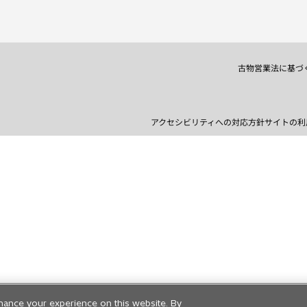
タ
ブ
で
開
く
古物営業法に基づ
アクセシビリティへの対応方針
サイトの利
hance your experience on this website. By