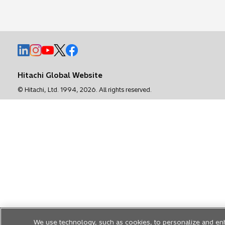
新
新
新
新
新
し
し
し
し
し
い
い
い
い
い
Hitachi Global Website
タ
タ
タ
タ
タ
© Hitachi, Ltd. 1994,
2026
. All rights reserved.
ブ
ブ
ブ
ブ
ブ
で
で
で
で
で
開
開
開
開
開
く
く
く
く
く
We use technology, such as cookies, to personalize and en