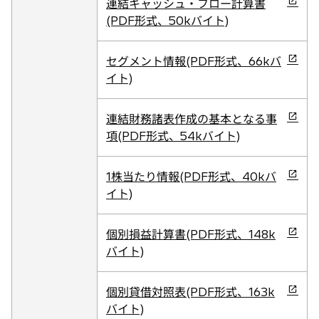
新
連結キャッシュ・フロー計算書
く
ブ
し
(PDF形式、50kバイト)
で
い
開
タ
新
セグメント情報(PDF形式、66kバ
く
ブ
し
イト)
で
い
開
タ
新
連結財務諸表作成の基本となる事
く
ブ
し
項(PDF形式、54kバイト)
で
い
開
タ
新
1株当たり情報(PDF形式、40kバ
く
ブ
し
イト)
で
い
開
タ
新
個別損益計算書(PDF形式、148k
く
ブ
し
バイト)
で
い
開
タ
新
個別貸借対照表(PDF形式、163k
く
ブ
し
バイト)