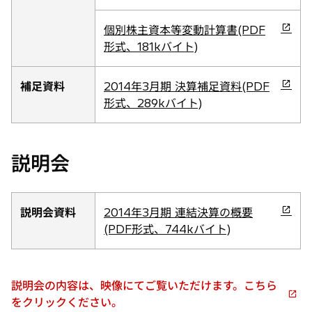
で
い
開
タ
新
個別株主資本等変動計算書(PDF
く
ブ
し
形式、181kバイト)
で
い
開
タ
新
補足資料
2014年3月期 決算補足資料(PDF
く
ブ
し
形式、289kバイト)
で
い
開
タ
く
ブ
説明会
で
開
く
新
説明会資料
2014年3月期 連結決算の概要
し
(PDF形式、744kバイト)
い
タ
ブ
説明会の内容は、映像にてご覧いただけます。こちら
で
新
をクリックください。