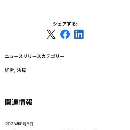
開
し
く
い
タ
ブ
シェアする:
で
新
新
新
開
し
し
し
く
い
い
い
タ
タ
タ
ニュースリリースカテゴリー
ブ
ブ
ブ
で
で
で
経営, 決算
開
開
開
く
く
く
関連情報
2026年8月5日