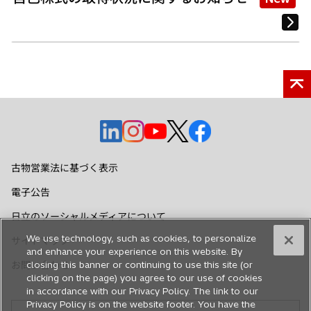
新
新
新
新
新
し
し
し
し
し
い
い
い
い
い
古物営業法に基づく表示
タ
タ
タ
タ
タ
電子公告
ブ
ブ
ブ
ブ
ブ
で
で
で
で
で
日立のソーシャルメディアについて
開
開
開
開
開
We use technology, such as cookies, to personalize
サイトマップ
く
く
く
く
く
and enhance your experience on this website. By
お問い合わせ
closing this banner or continuing to use this site (or
clicking on the page) you agree to our use of cookies
in accordance with our Privacy Policy. The link to our
Privacy Policy is on the website footer. You have the