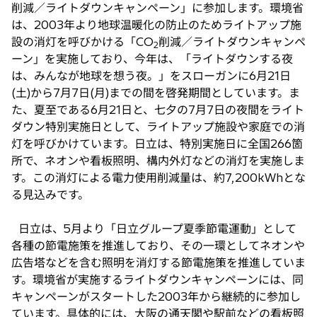
削減／ライトダウンキャンペーン」に参加します。環境省
タ
は、2003年より地球温暖化の防止のためライトアップ施
ブ
設の消灯を呼びかける「CO
削減／ライトダウンキャンペ
2
で
ーン」を実施しており、今年は、「ライトダウンする夜
開
は、みんなが地球を想う夜。」をスローガンに6月21日
く
(土)から7月7日(月)までの間を啓発期間としています。ま
た、夏至である6月21日と、七夕の7月7日の夜間をライト
ダウン特別実施日として、ライトアップ施設や家庭での消
灯を呼びかけています。日立は、特別実施日に全国266箇
所で、ネオンや看板照明、構内外灯などの消灯を実施しま
す。この消灯による電力使用削減量は、約7,200kWhとな
る見込みです。
日立は、5月より「日立グループ夏季節電運動」として
各種の節電施策を推進しており、その一環としてネオンや
広告塔などを含む照明を消灯する節電施策を推進していま
す。環境省が実施するライトダウンキャンペーンには、同
キャンペーンがスタートした2003年から継続的に参加し
ています。具体的には、大阪の通天閣や駅前などの看板照