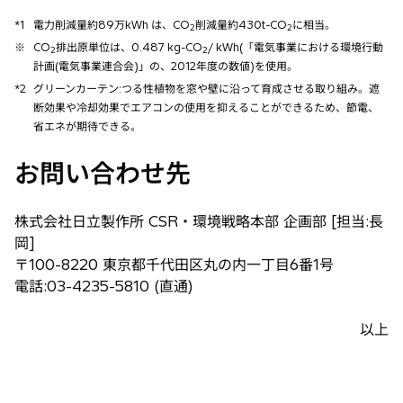
*1
電力削減量約89万kWh は、CO
削減量約430t-CO
に相当。
2
2
※
CO
排出原単位は、0.487 kg-CO
/ kWh(「電気事業における環境行動
2
2
計画(電気事業連合会)」の、2012年度の数値)を使用。
*2
グリーンカーテン:つる性植物を窓や壁に沿って育成させる取り組み。遮
断効果や冷却効果でエアコンの使用を抑えることができるため、節電、
省エネが期待できる。
お問い合わせ先
株式会社日立製作所 CSR・環境戦略本部 企画部 [担当:長
岡]
〒100-8220 東京都千代田区丸の内一丁目6番1号
電話:03-4235-5810 (直通)
以上