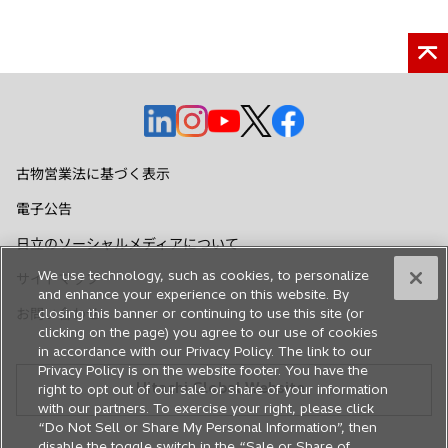
新
新
新
新
新
し
し
し
し
し
い
い
い
い
い
古物営業法に基づく表示
タ
タ
タ
タ
タ
電子公告
ブ
ブ
ブ
ブ
ブ
で
で
で
で
で
日立のソーシャルメディアについて
開
開
開
開
開
We use technology, such as cookies, to personalize
サイトマップ
く
く
く
く
く
and enhance your experience on this website. By
お問い合わせ
closing this banner or continuing to use this site (or
clicking on the page) you agree to our use of cookies
in accordance with our Privacy Policy. The link to our
Privacy Policy is on the website footer. You have the
Hitachi Global Website
right to opt out of our sale or share of your information
with our partners. To exercise your right, please click
“Do Not Sell or Share My Personal Information”, then
disable the toggle switch in the “Sale or Share of