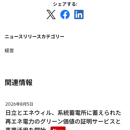
シェアする:
新
新
新
し
し
し
い
い
い
タ
タ
タ
ニュースリリースカテゴリー
ブ
ブ
ブ
で
で
で
経営
開
開
開
く
く
く
関連情報
2026年8月5日
日立とエネウィル、系統蓄電所に蓄えられた
再エネ電力のグリーン価値の証明サービスと