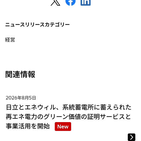
し
し
し
い
い
い
タ
タ
タ
ニュースリリースカテゴリー
ブ
ブ
ブ
で
で
で
経営
開
開
開
く
く
く
関連情報
2026年8月5日
日立とエネウィル、系統蓄電所に蓄えられた
再エネ電力のグリーン価値の証明サービスと
事業活用を開始
New