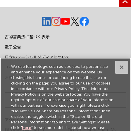
新
新
新
新
新
し
し
し
し
し
い
い
い
い
い
古物営業法に基づく表示
タ
タ
タ
タ
タ
電子公告
ブ
ブ
ブ
ブ
ブ
で
で
で
で
で
日立のソーシャルメディアについて
開
開
開
開
開
We use technology, such as cookies, to personalize
サイトマップ
く
く
く
く
く
and enhance your experience on this website. By
お問い合わせ
closing this banner or continuing to use this site (or
clicking on the page) you agree to our use of cookies
in accordance with our Privacy Policy. The link to our
Privacy Policy is on the website footer. You have the
Hitachi Global Website
right to opt out of our sale or share of your information
with our partners. To exercise your right, please click
“Do Not Sell or Share My Personal Information”, then
disable the toggle switch in the “Sale or Share of
アクセシビリティへの対応方針
サイトの利用条件
Personal information” tab and “Save Settings”. Please
click "
here
" to see more details about how we use
個人情報保護に関して
Do Not Sell or Share My