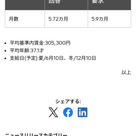
回答
要求
月数
5.72カ月
5.9カ月
平均基準内賃金:305,300円
平均年齢:37.1才
支給日(予定):夏/6月10日、冬/12月10日
以上
シェアする:
新
新
新
し
し
し
い
い
い
タ
タ
タ
ニュースリリースカテゴリー