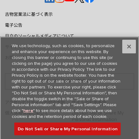
し
し
し
し
し
い
い
い
い
い
古物営業法に基づく表示
タ
タ
タ
タ
タ
電子公告
ブ
ブ
ブ
ブ
ブ
で
で
で
で
で
日立のソーシャルメディアについて
開
開
開
開
開
We use technology, such as cookies, to personalize
サイトマップ
く
く
く
く
く
and enhance your experience on this website. By
お問い合わせ
closing this banner or continuing to use this site (or
clicking on the page) you agree to our use of cookies
in accordance with our Privacy Policy. The link to our
Privacy Policy is on the website footer. You have the
Hitachi Global Website
right to opt out of our sale or share of your information
with our partners. To exercise your right, please click
“Do Not Sell or Share My Personal Information”, then
disable the toggle switch in the “Sale or Share of
アクセシビリティへの対応方針
サイトの利用条件
Personal information” tab and “Save Settings”. Please
click "
here
" to see more details about how we use
個人情報保護に関して
Do Not Sell or Share My
cookies and the retention period of each cookie.
Personal Information
Do Not Sell or Share My Personal Information
© Hitachi, Ltd. 1994,
2026
. All rights reserved.