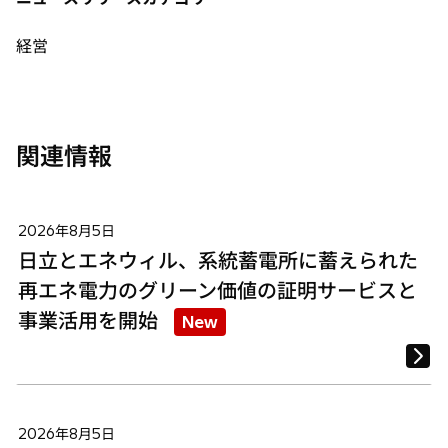
ブ
ブ
ブ
で
で
で
経営
開
開
開
く
く
く
関連情報
2026年8月5日
日立とエネウィル、系統蓄電所に蓄えられた
再エネ電力のグリーン価値の証明サービスと
事業活用を開始
New
2026年8月5日