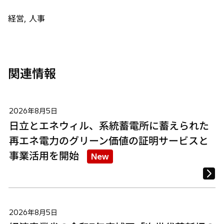
ブ
ブ
ブ
で
で
で
経営, 人事
開
開
開
く
く
く
関連情報
2026年8月5日
日立とエネウィル、系統蓄電所に蓄えられた
再エネ電力のグリーン価値の証明サービスと
事業活用を開始
New
2026年8月5日