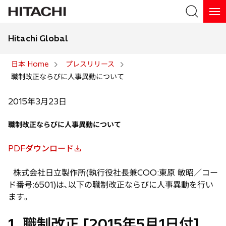
Hitachi Global
検索
日本 Home
プレスリリース
職制改正ならびに人事異動について
検索
2015年3月23日
職制改正ならびに人事異動について
PDFダウンロード
新
し
株式会社日立製作所(執行役社長兼COO:東原 敏昭／コー
い
ド番号:6501)は､以下の職制改正ならびに人事異動を行い
タ
ます｡
ブ
で
1. 職制改正 [2015年5月1日付]