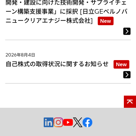
開発・建設に向けた技術開発・サプライチェ
ーン構築支援事業」に採択 [日立GEベルノバ
ニュークリアエナジー株式会社]
New
2026年8月4日
自己株式の取得状況に関するお知らせ
New
新
新
新
新
新
し
し
し
し
し
い
い
い
い
い