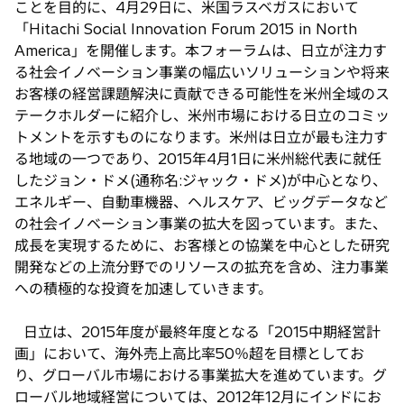
ことを目的に、4月29日に、米国ラスベガスにおいて
で
「Hitachi Social Innovation Forum 2015 in North
開
America」を開催します。本フォーラムは、日立が注力す
く
る社会イノベーション事業の幅広いソリューションや将来
お客様の経営課題解決に貢献できる可能性を米州全域のス
テークホルダーに紹介し、米州市場における日立のコミッ
トメントを示すものになります。米州は日立が最も注力す
る地域の一つであり、2015年4月1日に米州総代表に就任
したジョン・ドメ(通称名:ジャック・ドメ)が中心となり、
エネルギー、自動車機器、ヘルスケア、ビッグデータなど
の社会イノベーション事業の拡大を図っています。また、
成長を実現するために、お客様との協業を中心とした研究
開発などの上流分野でのリソースの拡充を含め、注力事業
への積極的な投資を加速していきます。
日立は、2015年度が最終年度となる「2015中期経営計
画」において、海外売上高比率50％超を目標としてお
り、グローバル市場における事業拡大を進めています。グ
ローバル地域経営については、2012年12月にインドにお