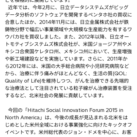
どを積極的に展開しています。
近年では、今年2月に、日立データシステムズがビッグ
データ分析のソフトウェアを開発するペンタホ社の買収に
合意したほか、2014年11月には、日立金属株式会社が鉄
鋳物分野で幅広い事業領域や大規模な生産能力を有するワ
ウパカ社を買収しました。また、2012年以降、日立オー
トモティブシステムズ株式会社が、米国ジョージア州やメ
キシコ合衆国ケレタロ州、メキシコ州において、生産増強
や新工場建設などを実施しています。さらに、2011年か
ら2012年には、米国の大手総合病院や小児研究病院など
から、治療に伴う痛みがほとんどなく、生活の質(QOL:
Quality of Life)を維持しつつ、がんを治療できる先端的
な治療法として注目されている粒子線がん治療装置を受注
するなど、北米社会の発展に貢献しています。
今回の「Hitachi Social Innovation Forum 2015 in
North America」は、今後の成長が見込まれる北米をは
じめとした米州全域における事業強化に向けたキックオフ
イベントです。米州総代表のジョン・ドメを中心に、お客