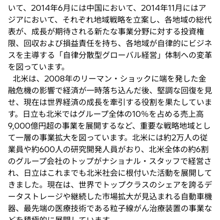
いて、2014年6月には中国において、2014年11月にはア
ジアにおいて、それぞれ地域戦略を立案し、各地域の総代
表が、成長が期待される新たな事業分野に対する投資権
限、回収および損益責任を持ち、各地域が自律的にビジネ
スを主導する「自律分散型グローバル経営」体制への変革
を図っています。
北米は、2008年のリーマン・ショックに端を発した金
融危機の影響で経済が一時落ち込んだ後、堅調な回復を見
せ、現在は世界経済の成長を牽引する役割を果たしていま
す。日立も北米ではグループ全体の10％を占める売上高
9,000億円超の事業を展開するなど、重要な戦略地域とし
て一層の事業拡大を図っています。北米には約2万人の従
業員や約600人の研究開発人員がおり、北米全体の約6割
のグループ会社のトップがナショナル・スタッフで経営さ
れ、日立はこれまでも北米社会に根付いた活動を展開して
きました。現在は、世界でトップクラスのシェアを誇るデ
ータストレージや継続した市場拡大が見込まれる自動車機
器、最先端の医療技術である粒子線がん治療装置の事業な