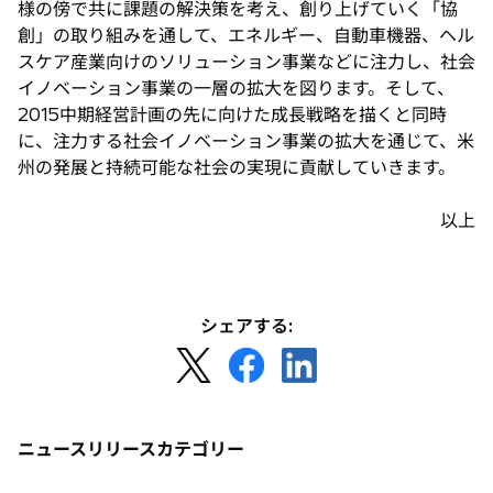
様の傍で共に課題の解決策を考え、創り上げていく「協
創」の取り組みを通して、エネルギー、自動車機器、ヘル
スケア産業向けのソリューション事業などに注力し、社会
イノベーション事業の一層の拡大を図ります。そして、
2015中期経営計画の先に向けた成長戦略を描くと同時
に、注力する社会イノベーション事業の拡大を通じて、米
州の発展と持続可能な社会の実現に貢献していきます。
以上
シェアする:
新
新
新
し
し
し
い
い
い
タ
タ
タ
ニュースリリースカテゴリー
ブ
ブ
ブ
で
で
で