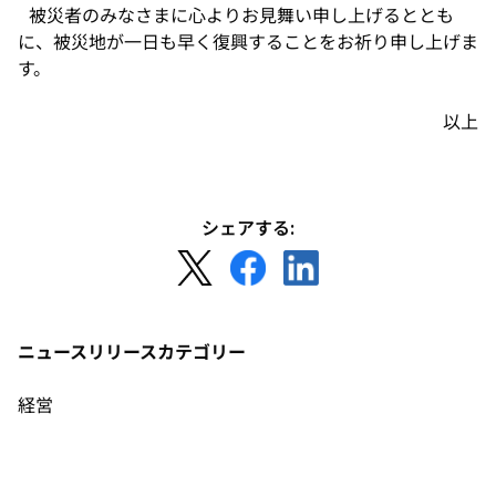
開
被災者のみなさまに心よりお見舞い申し上げるととも
く
に、被災地が一日も早く復興することをお祈り申し上げま
す。
以上
シェアする:
新
新
新
し
し
し
い
い
い
タ
タ
タ
ニュースリリースカテゴリー
ブ
ブ
ブ
で
で
で
経営
開
開
開
く
く
く