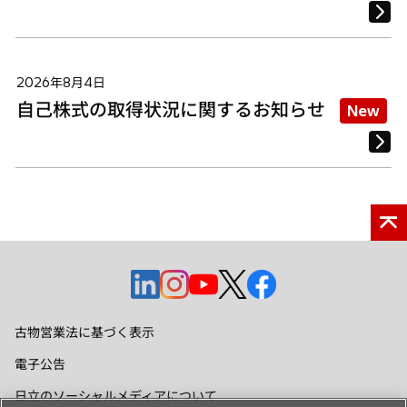
2026年8月4日
自己株式の取得状況に関するお知らせ
New
新
新
新
新
新
し
し
し
し
し
い
い
い
い
い
古物営業法に基づく表示
タ
タ
タ
タ
タ
電子公告
ブ
ブ
ブ
ブ
ブ
で
で
で
で
で
日立のソーシャルメディアについて