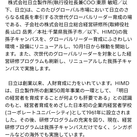
株式会社日立製作所(執行役社長兼COO:東原 敏昭／以
い
下、日立)は、このたびグローバル市場において日立のさ
タ
らなる成長を牽引する次世代グローバルリーダー育成の場
ブ
である、子会社の株式会社日立総合経営研修所(取締役社
で
長:山口 岳男／本社:千葉県我孫子市／以下、HIMD)の我
開
孫子キャンパスを、グローバルリーダー育成にふさわしい
く
環境・設備にリニューアルし、10月1日から稼動を開始し
ます。また、次世代のグローバルリーダーを対象とした経
営研修プログラムも刷新し、リニューアルした我孫子キャ
ンパスで実施します。
日立は創業以来、人財育成に力をいれています。HIMD
は、日立製作所の創業50周年事業の一環として、「明日
の経営者を育成することが何よりも肝要である」との認識
のもと、経営者育成をめざした日本初の企業内経営者学校
(コーポレートユニバーシティ)として1961年に設立されま
した。その後、研修プログラムの充実を図り、現在、経営
研修プログラムは我孫子キャンパスだけでなく、シンガポ
ールなどの海外でも実施しています。