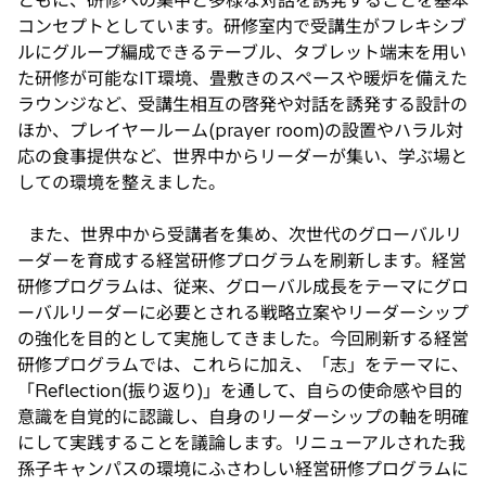
ともに、研修への集中と多様な対話を誘発することを基本
コンセプトとしています。研修室内で受講生がフレキシブ
ルにグループ編成できるテーブル、タブレット端末を用い
た研修が可能なIT環境、畳敷きのスペースや暖炉を備えた
ラウンジなど、受講生相互の啓発や対話を誘発する設計の
ほか、プレイヤールーム(prayer room)の設置やハラル対
応の食事提供など、世界中からリーダーが集い、学ぶ場と
しての環境を整えました。
また、世界中から受講者を集め、次世代のグローバルリ
ーダーを育成する経営研修プログラムを刷新します。経営
研修プログラムは、従来、グローバル成長をテーマにグロ
ーバルリーダーに必要とされる戦略立案やリーダーシップ
の強化を目的として実施してきました。今回刷新する経営
研修プログラムでは、これらに加え、「志」をテーマに、
「Reflection(振り返り)」を通して、自らの使命感や目的
意識を自覚的に認識し、自身のリーダーシップの軸を明確
にして実践することを議論します。リニューアルされた我
孫子キャンパスの環境にふさわしい経営研修プログラムに