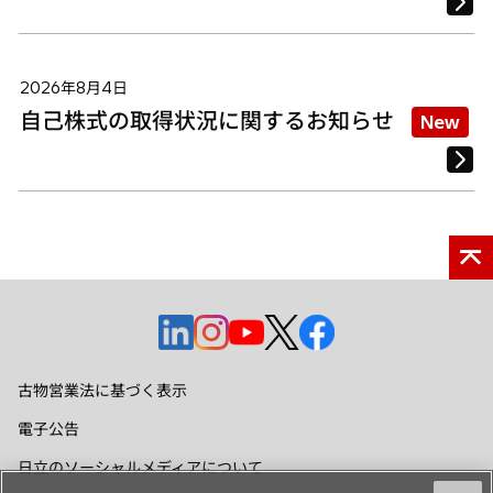
2026年8月4日
自己株式の取得状況に関するお知らせ
New
新
新
新
新
新
し
し
し
し
し
い
い
い
い
い
古物営業法に基づく表示
タ
タ
タ
タ
タ
電子公告
ブ
ブ
ブ
ブ
ブ
で
で
で
で
で
日立のソーシャルメディアについて
開
開
開
開
開