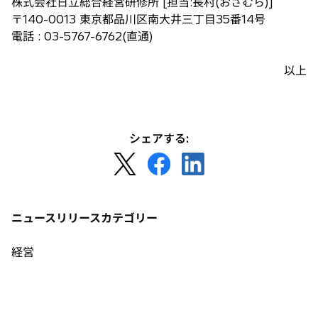
株式会社日立総合経営研修所 [担当:長村(おさむら)]
〒140-0013 東京都品川区南大井三丁目35番14号
電話 : 03-5767-6762(直通)
以上
シェアする:
新
新
新
し
し
し
い
い
い
タ
タ
タ
ニュースリリースカテゴリー
ブ
ブ
ブ
で
で
で
経営
開
開
開
く
く
く