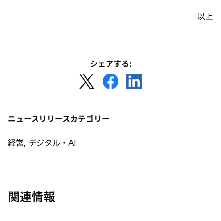
以上
シェアする:
新
新
新
し
し
し
い
い
い
タ
タ
タ
ニュースリリースカテゴリー
ブ
ブ
ブ
で
で
で
経営, デジタル・AI
開
開
開
く
く
く
関連情報