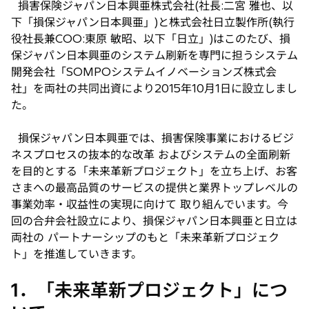
損害保険ジャパン日本興亜株式会社(社長:二宮 雅也、以
い
下「損保ジャパン日本興亜」)と株式会社日立製作所(執行
タ
役社長兼COO:東原 敏昭、以下「日立」)はこのたび、損
ブ
保ジャパン日本興亜のシステム刷新を専門に担うシステム
で
開発会社「SOMPOシステムイノベーションズ株式会
開
社」を両社の共同出資により2015年10月1日に設立しまし
く
た。
損保ジャパン日本興亜では、損害保険事業におけるビジ
ネスプロセスの抜本的な改革 およびシステムの全面刷新
を目的とする「未来革新プロジェクト」を立ち上げ、お客
さまへの最高品質のサービスの提供と業界トップレベルの
事業効率・収益性の実現に向けて 取り組んでいます。今
回の合弁会社設立により、損保ジャパン日本興亜と日立は
両社の パートナーシップのもと「未来革新プロジェク
ト」を推進していきます。
1．「未来革新プロジェクト」につ