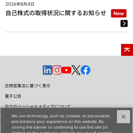
2026年8月4日
自己株式の取得状況に関するお知らせ
New
新
新
新
新
新
し
し
し
し
し
い
い
い
い
い
古物営業法に基づく表示
タ
タ
タ
タ
タ
電子公告
ブ
ブ
ブ
ブ
ブ
で
で
で
で
で
日立のソーシャルメディアについて
開
開
開
開
開
We use technology, such as cookies, to personalize
サイトマップ
く
く
く
く
く
and enhance your experience on this website. By
お問い合わせ
closing this banner or continuing to use this site (or
clicking on the page) you agree to our use of cookies