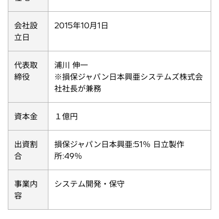
会社設
2015年10月1日
立日
代表取
浦川 伸一
締役
※損保ジャパン日本興亜システムズ株式会
社社長が兼務
資本金
１億円
出資割
損保ジャパン日本興亜:51％ 日立製作
合
所:49％
事業内
システム開発・保守
容