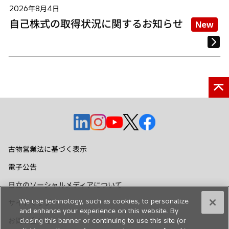
2026年8月4日
自己株式の取得状況に関するお知らせ
New
新
新
新
新
新
し
し
し
し
し
い
い
い
い
い
古物営業法に基づく表示
タ
タ
タ
タ
タ
電子公告
ブ
ブ
ブ
ブ
ブ
で
で
で
で
で
日立のソーシャルメディアについて
開
開
開
開
開
We use technology, such as cookies, to personalize
サイトマップ
く
く
く
く
く
and enhance your experience on this website. By
お問い合わせ
closing this banner or continuing to use this site (or