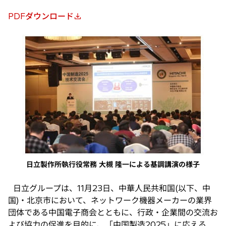
PDFダウンロード
新
し
い
タ
ブ
で
開
く
日立製作所執行役常務 大槻 隆一による基調講演の様子
日立グループは、11月23日、中華人民共和国(以下、中
国)・北京市において、ネットワーク機器メーカーの業界
団体である中国電子商会とともに、行政・企業間の交流お
よび協力の促進を目的に、「中国製造2025」に応える