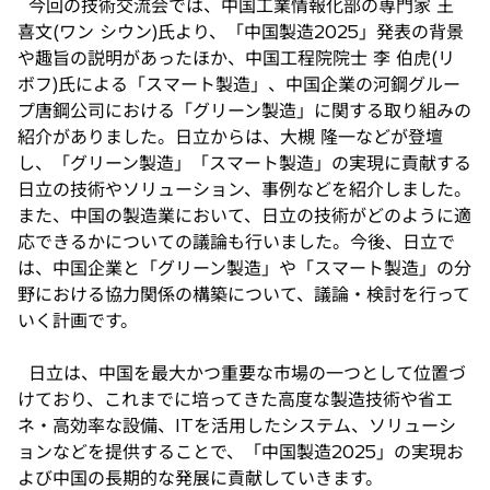
今回の技術交流会では、中国工業情報化部の専門家 王
喜文(ワン シウン)氏より、「中国製造2025」発表の背景
や趣旨の説明があったほか、中国工程院院士 李 伯虎(リ
ボフ)氏による「スマート製造」、中国企業の河鋼グルー
プ唐鋼公司における「グリーン製造」に関する取り組みの
紹介がありました。日立からは、大槻 隆一などが登壇
し、「グリーン製造」「スマート製造」の実現に貢献する
日立の技術やソリューション、事例などを紹介しました。
また、中国の製造業において、日立の技術がどのように適
応できるかについての議論も行いました。今後、日立で
は、中国企業と「グリーン製造」や「スマート製造」の分
野における協力関係の構築について、議論・検討を行って
いく計画です。
日立は、中国を最大かつ重要な市場の一つとして位置づ
けており、これまでに培ってきた高度な製造技術や省エ
ネ・高効率な設備、ITを活用したシステム、ソリューシ
ョンなどを提供することで、「中国製造2025」の実現お
よび中国の長期的な発展に貢献していきます。