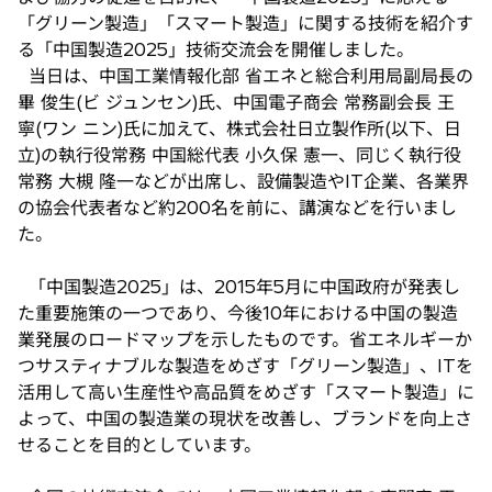
「グリーン製造」「スマート製造」に関する技術を紹介す
る「中国製造2025」技術交流会を開催しました。
当日は、中国工業情報化部 省エネと総合利用局副局長の
畢 俊生(ビ ジュンセン)氏、中国電子商会 常務副会長 王
寧(ワン ニン)氏に加えて、株式会社日立製作所(以下、日
立)の執行役常務 中国総代表 小久保 憲一、同じく執行役
常務 大槻 隆一などが出席し、設備製造やIT企業、各業界
の協会代表者など約200名を前に、講演などを行いまし
た。
「中国製造2025」は、2015年5月に中国政府が発表し
た重要施策の一つであり、今後10年における中国の製造
業発展のロードマップを示したものです。省エネルギーか
つサスティナブルな製造をめざす「グリーン製造」、ITを
活用して高い生産性や高品質をめざす「スマート製造」に
よって、中国の製造業の現状を改善し、ブランドを向上さ
せることを目的としています。