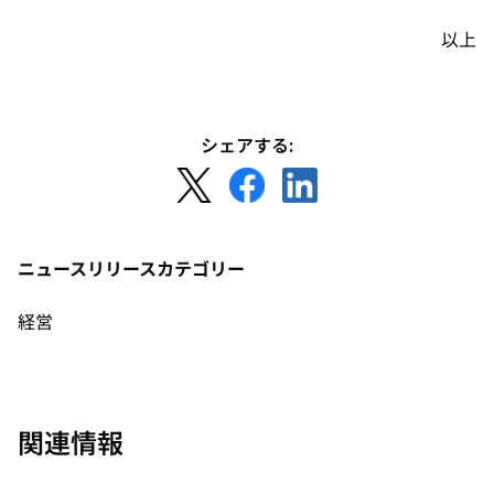
以上
シェアする:
新
新
新
し
し
し
い
い
い
タ
タ
タ
ニュースリリースカテゴリー
ブ
ブ
ブ
で
で
で
経営
開
開
開
く
く
く
関連情報