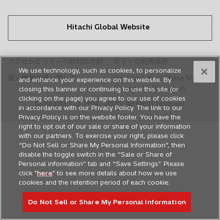
Hitachi Global Website
アクセシビリティへの対応方針
サイトの利用条件
We use technology, such as cookies, to personalize
個人情報保護に関して
Do Not Sell or Share My
and enhance your experience on this website. By
Personal Information
closing this banner or continuing to use this site (or
clicking on the page) you agree to our use of cookies
© Hitachi, Ltd. 1994,
2026
. All rights reserved.
in accordance with our Privacy Policy. The link to our
Privacy Policy is on the website footer. You have the
right to opt out of our sale or share of your information
with our partners. To exercise your right, please click
“Do Not Sell or Share My Personal Information”, then
disable the toggle switch in the “Sale or Share of
Personal information” tab and “Save Settings”. Please
click "
here
" to see more details about how we use
cookies and the retention period of each cookie.
Do Not Sell or Share My Personal Information