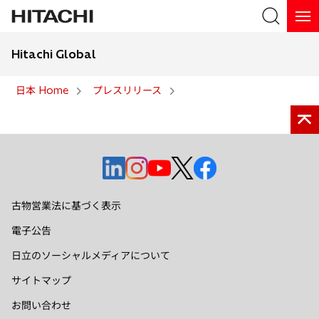
Hitachi Global
検索
日本 Home
プレスリリース
検索
新
新
新
新
新
し
し
し
し
し
い
い
い
い
い
古物営業法に基づく表示
タ
タ
タ
タ
タ
電子公告
ブ
ブ
ブ
ブ
ブ
で
で
で
で
で
日立のソーシャルメディアについて
開
開
開
開
開
サイトマップ
く
く
く
く
く
お問い合わせ