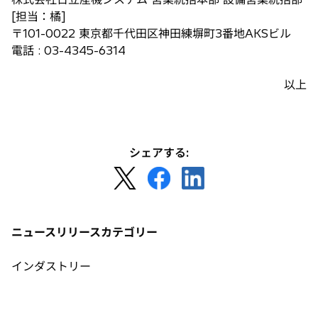
[担当：橘]
〒101-0022 東京都千代田区神田練塀町3番地AKSビル
電話 : 03-4345-6314
以上
シェアする:
新
新
新
し
し
し
い
い
い
タ
タ
タ
ニュースリリースカテゴリー
ブ
ブ
ブ
で
で
で
インダストリー
開
開
開
く
く
く