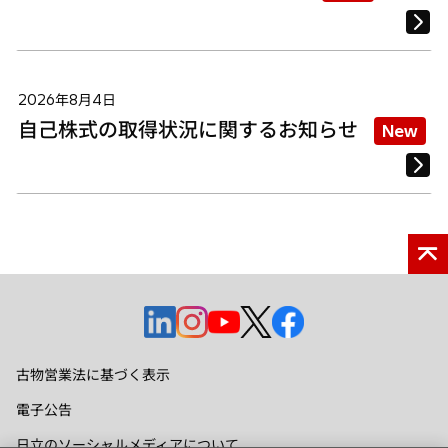
2026年8月4日
自己株式の取得状況に関するお知らせ
New
新
新
新
新
新
し
し
し
し
し
い
い
い
い
い
古物営業法に基づく表示
タ
タ
タ
タ
タ
電子公告
ブ
ブ
ブ
ブ
ブ
で
で
で
で
で
日立のソーシャルメディアについて