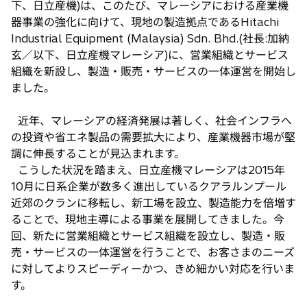
下、日立産機)は、このたび、マレーシアにおける産業機
タ
器事業の強化に向けて、現地の製造拠点であるHitachi
ブ
Industrial Equipment (Malaysia) Sdn. Bhd.(社長:加納
で
玄／以下、日立産機マレーシア)に、営業組織とサービス
開
組織を新設し、製造・販売・サービスの一体運営を開始し
く
ました。
近年、マレーシアの経済発展は著しく、社会インフラへ
の投資や省エネ製品の需要拡大により、産業機器市場が堅
調に伸長することが見込まれます。
こうした状況を踏まえ、日立産機マレーシアは2015年
10月に日系企業が数多く進出しているクアラルンプール
近郊のクランに移転し、新工場を設立、製造能力を倍増す
ることで、現地主導による事業を展開してきました。今
回、新たに営業組織とサービス組織を設立し、製造・販
売・サービスの一体運営を行うことで、お客さまのニーズ
に対してよりスピーディーかつ、きめ細かい対応を行いま
す。