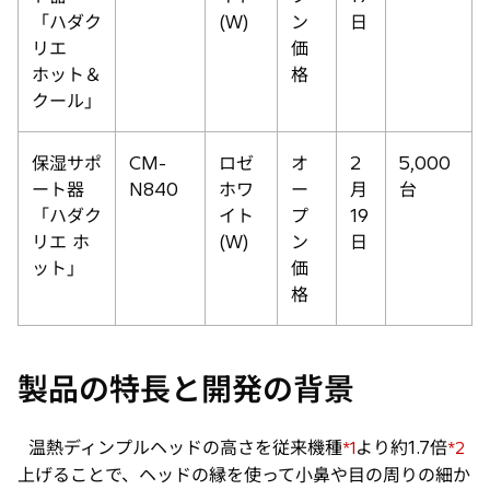
「ハダク
(W)
ン
日
リエ
価
ホット＆
格
クール」
保湿サポ
CM-
ロゼ
オ
2
5,000
ート器
N840
ホワ
ー
月
台
「ハダク
イト
プ
19
リエ ホ
(W)
ン
日
ット」
価
格
製品の特長と開発の背景
温熱ディンプルヘッドの高さを従来機種
より約1.7倍
*1
*2
上げることで、ヘッドの縁を使って小鼻や目の周りの細か