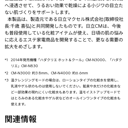
へ浸透させて、うるおい効果で乾燥による小ジワの目立た
ない肌づくりをサポートします。
本製品は、製造元である日立マクセル株式会社(取締役社
長:千歳 喜弘)と共同開発したものです。日立CMは、今後
も普段使用している化粧アイテムが使え、日頃の肌の悩み
に応えるエステ家電商品を開発することで、更なる需要の
拡大をめざします。
*1
2014年発売機種「ハダクリエ ホット＆クール」CM-N3000、「ハダク
リエ」CM-N830
*2
CM-N3000: 約3.8mm、CM-N4000: 約6.6mm
*3
温クレンジングモードの場合は、ローションタイプの化粧水を使用し、
乳液やゲル状のものは使用しないでください。鉱泉や水だけの化粧水な
ど一部効果の現れにくい化粧水もあります。温モイストアップモードで
はとろみのある化粧水やゲル状などのオールインワンタイプの化粧水も
使えます。
関連情報