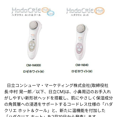
し
い
タ
ブ
で
開
く
日立コンシューマ・マーケティング株式会社(取締役社
長:中村 晃一郎／以下、日立CM)は、小鼻周辺のお手入れ
がしやすい新形状ヘッドを搭載し、肌にやさしく保湿成分
の角質層への浸透をサポートするコードレス仕様の「ハダ
クリエ ホット＆クール」と、新たに温機能を付加した
「ハダクリエ ホット」を2月19日から発売します。