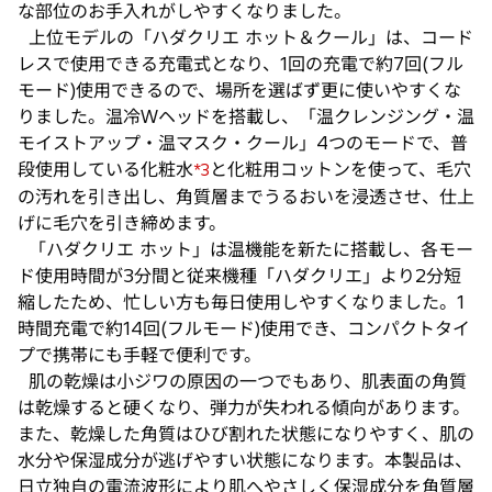
な部位のお手入れがしやすくなりました。
上位モデルの「ハダクリエ ホット＆クール」は、コード
レスで使用できる充電式となり、1回の充電で約7回(フル
モード)使用できるので、場所を選ばず更に使いやすくな
りました。温冷Wヘッドを搭載し、「温クレンジング・温
モイストアップ・温マスク・クール」4つのモードで、普
段使用している化粧水
と化粧用コットンを使って、毛穴
*3
の汚れを引き出し、角質層までうるおいを浸透させ、仕上
げに毛穴を引き締めます。
「ハダクリエ ホット」は温機能を新たに搭載し、各モー
ド使用時間が3分間と従来機種「ハダクリエ」より2分短
縮したため、忙しい方も毎日使用しやすくなりました。1
時間充電で約14回(フルモード)使用でき、コンパクトタイ
プで携帯にも手軽で便利です。
肌の乾燥は小ジワの原因の一つでもあり、肌表面の角質
は乾燥すると硬くなり、弾力が失われる傾向があります。
また、乾燥した角質はひび割れた状態になりやすく、肌の
水分や保湿成分が逃げやすい状態になります。本製品は、
日立独自の電流波形により肌へやさしく保湿成分を角質層