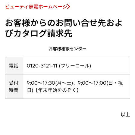
ビューティ家電ホームページ
新
し
お客様からのお問い合せ先およ
い
びカタログ請求先
タ
ブ
で
お客様相談センター
開
く
電話
0120-3121-11 (フリーコール)
受付
9:00〜17:30(月〜土)、9:00〜17:00(日・祝
時間
日)【年末年始をのぞく】
以上