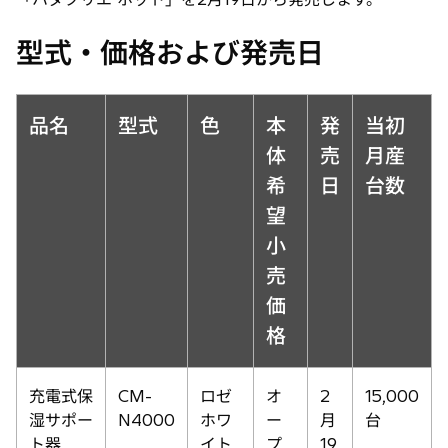
型式・価格および発売日
品名
型式
色
本
発
当初
体
売
月産
希
日
台数
望
小
売
価
格
充電式保
CM-
ロゼ
オ
2
15,000
湿サポー
N4000
ホワ
ー
月
台
ト器
イト
プ
19