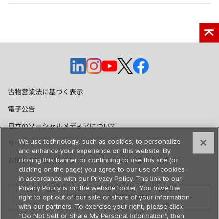
新
新
新
新
新
し
し
し
し
し
い
い
い
い
い
古物営業法に基づく表示
タ
タ
タ
タ
タ
電子公告
ブ
ブ
ブ
ブ
ブ
で
で
で
で
で
日立のソーシャルメディアについて
開
開
開
開
開
We use technology, such as cookies, to personalize
サイトマップ
く
く
く
く
く
and enhance your experience on this website. By
closing this banner or continuing to use this site (or
お問い合わせ
clicking on the page) you agree to our use of cookies
in accordance with our Privacy Policy. The link to our
Privacy Policy is on the website footer. You have the
Hitachi Global Website
right to opt out of our sale or share of your information
with our partners. To exercise your right, please click
“Do Not Sell or Share My Personal Information”, then