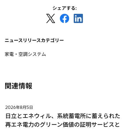
シェアする:
新
新
新
し
し
し
い
い
い
タ
タ
タ
ニュースリリースカテゴリー
ブ
ブ
ブ
で
で
で
家電・空調システム
開
開
開
く
く
く
関連情報
2026年8月5日
日立とエネウィル、系統蓄電所に蓄えられた
再エネ電力のグリーン価値の証明サービスと