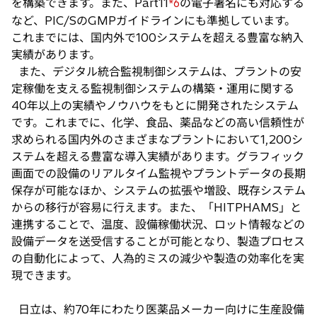
を構築できます。また、Part11
の電子署名にも対応する
*6
など、PIC/SのGMPガイドラインにも準拠しています。
これまでには、国内外で100システムを超える豊富な納入
実績があります。
また、デジタル統合監視制御システムは、プラントの安
定稼働を支える監視制御システムの構築・運用に関する
40年以上の実績やノウハウをもとに開発されたシステム
です。これまでに、化学、食品、薬品などの高い信頼性が
求められる国内外のさまざまなプラントにおいて1,200シ
ステムを超える豊富な導入実績があります。グラフィック
画面での設備のリアルタイム監視やプラントデータの長期
保存が可能なほか、システムの拡張や増設、既存システム
からの移行が容易に行えます。また、「HITPHAMS」と
連携することで、温度、設備稼働状況、ロット情報などの
設備データを送受信することが可能となり、製造プロセス
の自動化によって、人為的ミスの減少や製造の効率化を実
現できます。
日立は、約70年にわたり医薬品メーカー向けに生産設備