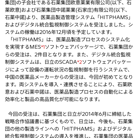
集団)の子会社である石薬集団欧意薬業有限公司(以下、石
で
薬欧意)および石薬集団中諾薬業(石家庄)有限公司(以下、
開
石薬中諾)より、医薬品製造管理システム「HITPHAMS」
く
およびデジタル統合監視制御システムを受注しました。シ
ステムの稼働は2016年12月頃を予定しています。
「HITPHAMS」は、医薬品製造プロセスのシステム化
を実現するMES
ソフトウェアパッケージで、石薬集団か
*1
らの受注は、2件目となります。また、デジタル統合監視
制御システムは、日立のSCADA
ソフトウェアパッケー
*2
ジによって設備の運転状況の監視制御を行うシステムで、
中国の医薬品メーカーからの受注は、今回が初めてとなり
ます。両システムを導入・連携させることにより、石薬欧
意および石薬中諾は、医薬品製造プロセスの自動化による
効率化と製品の高品質化が可能になります。
今回の受注は、石薬集団と日立が2014年6月に締結した
戦略合作協議書に基づくもので、日立は、今後も、石薬集
団の他の製造ラインへの「HITPHAMS」およびデジタル
統合監視制御システムの導入を推進し、石薬集団の医薬品