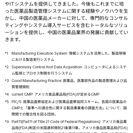
やITシステムを提供してきました。今後もこれまでに培
った医薬品製造管理システムに関する経験やノウハウを生
かし、中国の医薬品メーカーに対して、専門的なコンサル
ティングやシステム導入サービスを含むトータルなソリュ
ーションを提供し、中国の医薬品業界の発展に貢献してい
きます。
*1
Manufacturing Execution System: 情報システムを活用した、製造現場
における製造実行システム
*2
Supervisory Control And Data Acquisition: コンピュータによるシステ
ム監視とプロセス制御を行うシステム
*3
Good Manufacturing Practice: 医薬品、医薬部外品の製造管理および品
質管理規則
*4
current GMP: アメリカ食品薬品局(FDA)が定めるGMP
*5
PIC/S: 医薬品査察協定および医薬品査察協同スキーム。各国の医薬品の
GMPと「基準への適合性に関する製造事業者の調査方法」について、国
際間での整合性を図る団体。
*6
Part11(Part11 of Title 21 Code of Federal Regulations): アメリカ食品薬
品局(FDA)制定の米国連邦規則21条第11章。アメリカ食品医薬品局(FDA)