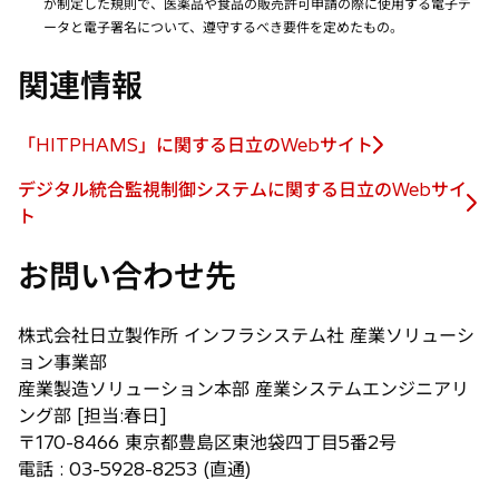
が制定した規則で、医薬品や食品の販売許可申請の際に使用する電子デ
ータと電子署名について、遵守するべき要件を定めたもの。
関連情報
「HITPHAMS」に関する日立のWebサイト
新
し
デジタル統合監視制御システムに関する日立のWebサイ
い
新
ト
タ
し
ブ
お問い合わせ先
い
で
タ
開
ブ
株式会社日立製作所 インフラシステム社 産業ソリューシ
く
で
ョン事業部
開
産業製造ソリューション本部 産業システムエンジニアリ
く
ング部 [担当:春日]
〒170-8466 東京都豊島区東池袋四丁目5番2号
電話 : 03-5928-8253 (直通)