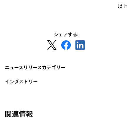
以上
シェアする:
新
新
新
し
し
し
い
い
い
タ
タ
タ
ニュースリリースカテゴリー
ブ
ブ
ブ
で
で
で
インダストリー
開
開
開
く
く
く
関連情報