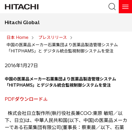
Hitachi Global
検索
日本 Home
プレスリリース
中国の医薬品メーカー石薬集団より医薬品製造管理システム
検索
「HITPHAMS」と デジタル統合監視制御システムを受注
2016年1月27日
中国の医薬品メーカー石薬集団より医薬品製造管理システム
「HITPHAMS」とデジタル統合監視制御システムを受注
PDFダウンロード
新
し
株式会社日立製作所(執行役社長兼COO:東原 敏昭／以
い
下、日立)は、中華人民共和国(以下、中国)の医薬品メーカ
タ
ーである石薬集団有限公司(董事長：蔡東晨／以下、石薬
ブ