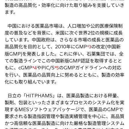
製造の高品質化・効率化に向けた取り組みを支援していき
ます。
中国における医薬品市場は、人口増加や公的医療保険制
度の普及などを背景に、米国に次ぐ世界2位の規模に成長
しています。中国政府は、さらなる市場の成長と医薬品の
高品質化を目的として、2010年にGMP
の改定(中国新
*3
版GMP)を発表しました。これに伴い、石薬集団では、全
ての製造ラインでこの中国新版GMP認証を取得するとと
もに、cGMP
やPIC/S
のGMPガイドラインへの対応
*4
*5
を行い、医薬品の品質向上に努めるとともに、製造の効率
化にも取り組んでいます。
日立の「HITPHAMS」は、医薬品製造における秤量、
製剤、包装といったさまざまなプロセスのシステム化を実
現するMESソフトウェアパッケージで、医薬品のGMPで
要求される製造指図管理や製造実績管理を中心に、高品質
かつ高信頼な医薬品製造に向けた厳格な製造管理システム