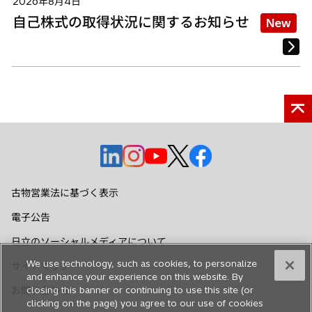
2026年8月4日
自己株式の取得状況に関するお知らせ
New
新
新
新
新
新
し
し
し
し
し
い
い
い
い
い
古物営業法に基づく表示
タ
タ
タ
タ
タ
電子公告
ブ
ブ
ブ
ブ
ブ
で
で
で
で
で
日立のソーシャルメディアについて
開
開
開
開
開
We use technology, such as cookies, to personalize
サイトマップ
く
く
く
く
く
and enhance your experience on this website. By
お問い合わせ
closing this banner or continuing to use this site (or
clicking on the page) you agree to our use of cookies