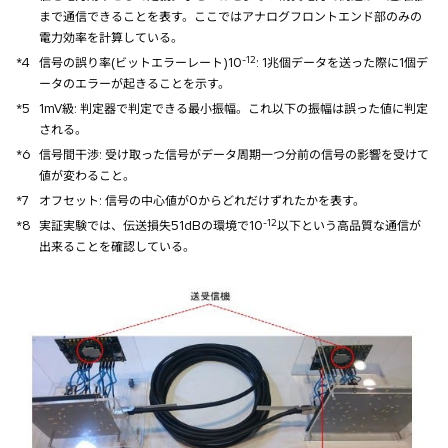
まで通信できることを表す。ここではアナログフロントエンド部のみの
電力効率を計算している。
-12
*4
信号の誤り率(ビットエラーレート)10
: 1兆個データを送った際に1個デ
ータのエラーが起きることを示す。
*5
1mV級: 判定器で判定できる最小振幅。これ以下の振幅は誤った値に判定
される。
*6
信号間干渉: 受け取った信号がデータ周期一つ分前の信号の影響を受けて
値が変わること。
*7
オフセット: 信号の中心値が0からどれだけずれたかを表す。
-12
*8
実証実験では、伝送損失51dBの環境で10
以下という高品質な通信が
出来ることを確認している。