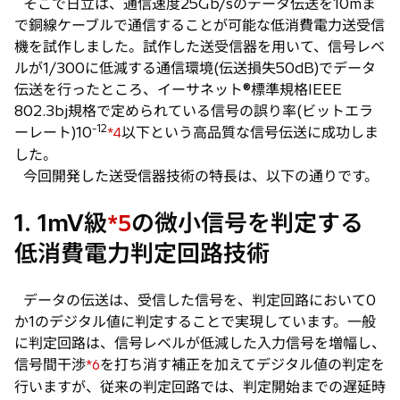
そこで日立は、通信速度25Gb/sのデータ伝送を10mま
で銅線ケーブルで通信することが可能な低消費電力送受信
機を試作しました。試作した送受信器を用いて、信号レベ
ルが1/300に低減する通信環境(伝送損失50dB)でデータ
伝送を行ったところ、イーサネット®標準規格IEEE
802.3bj規格で定められている信号の誤り率(ビットエラ
-12
ーレート)10
以下という高品質な信号伝送に成功しま
*4
した。
今回開発した送受信器技術の特長は、以下の通りです。
1. 1mV級
の微小信号を判定する
*5
低消費電力判定回路技術
データの伝送は、受信した信号を、判定回路において0
か1のデジタル値に判定することで実現しています。一般
に判定回路は、信号レベルが低減した入力信号を増幅し、
信号間干渉
を打ち消す補正を加えてデジタル値の判定を
*6
行いますが、従来の判定回路では、判定開始までの遅延時