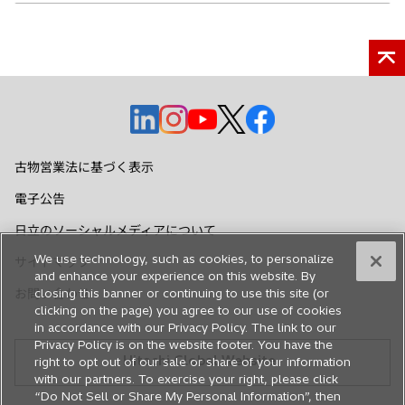
新
新
新
新
新
し
し
し
し
し
い
い
い
い
い
古物営業法に基づく表示
タ
タ
タ
タ
タ
電子公告
ブ
ブ
ブ
ブ
ブ
で
で
で
で
で
日立のソーシャルメディアについて
開
開
開
開
開
We use technology, such as cookies, to personalize
サイトマップ
く
く
く
く
く
and enhance your experience on this website. By
closing this banner or continuing to use this site (or
お問い合わせ
clicking on the page) you agree to our use of cookies
in accordance with our Privacy Policy. The link to our
Privacy Policy is on the website footer. You have the
Hitachi Global Website
right to opt out of our sale or share of your information
with our partners. To exercise your right, please click
“Do Not Sell or Share My Personal Information”, then