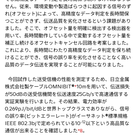
せん。従来、環境変動や製造ばらつきに起因する信号のず
れ(オフセット)によって、高精度なデータ判定を長時間保
つことができず、伝送品質を劣化させるという課題があり
ました。そこで、オフセット量を明確に検出する検出器を
用いて、長時間動作している中で変動するオフセット量を
補正し続けるオフセットキャンセル回路を考案しました。
これにより、長時間にわたり高精度なデータ判定を保ち続
けることができ、信号の誤り率を劣化させることなく高い
品質のデータ伝送を実現することが可能になりました。
今回試作した送受信機の性能を測定するため、日立金属
株式会社製ケーブルOMNIBIT®
10mを用いて、伝送損失
*
が50dBの送受信機間を伝送速度25Gb/sで高速通信する
実証実験を行いました。その結果、電力効率が
0.269pJ/bit/dBと世界トップクラスでありながら、信号
の誤り率(ビットエラーレート)がイーサネット®標準規格
-12
IEEE 802.3bjで定められている10
以下という高品質な
通信が出来ることを確認しました
。
*8