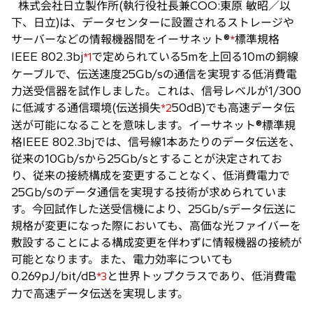
株式会社日立製作所(執行役社長兼COO:東原 敏昭／以
い
下、日立)は、データセンターに設置されるストレージや
タ
サーバーなどの情報機器間をイーサネット®
標準規格
*
ブ
IEEE 802.3bj
で定められている5mを上回る10mの銅線
*1
で
ケーブルで、伝送速度25Gb/sの通信を実現する低消費電
開
力送受信器を試作しました。これは、信号レベルが1/300
く
に低減する通信環境(伝送損失
50dB)でも高速データ伝
*2
送が可能になることを意味します。イーサネット®標準規
格IEEE 802.3bjでは、信号線1本あたりのデータ伝送を、
従来の10Gb/sから25Gb/sとすることが決定されてお
り、従来の接続構成を変更することなく、低消費電力で
25Gb/sのデータ通信を実現する技術が求められていま
す。今回試作した送受信機により、25Gb/sデータ伝送に
規格が変更になった際においても、高価な光ファイバーを
敷設することによる構成変更を伴わずに情報機器の接続が
可能となります。また、電力効率についても
0.269pJ/bit/dB
と世界トップクラスであり、低消費電
*3
力で高速データ伝送を実現します。