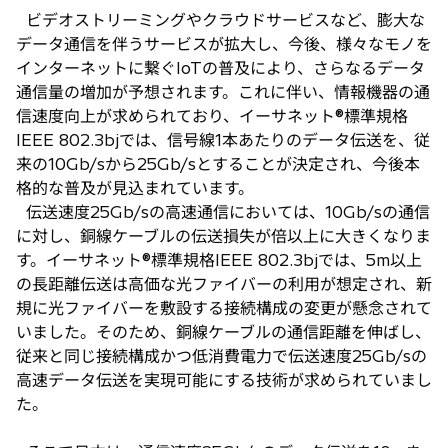
ビデオストリーミングやクラウドサービスなど、膨大な
データ通信を伴うサービスが拡大し、今後、様々なモノを
インターネットに繋ぐIoTの普及により、さらなるデータ
通信量の増加が予想されます。これに伴い、情報機器の通
信速度向上が求められており、イーサネット®標準規格
IEEE 802.3bjでは、信号線1本あたりのデータ伝送を、従
来の10Gb/sから25Gb/sとすることが決定され、今後本
格的な普及が見込まれています。
伝送速度25Gb/sの高速通信においては、10Gb/sの通信
に対し、銅線ケーブルの伝送損失が倍以上に大きくなりま
す。イーサネット®標準規格IEEE 802.3bjでは、5m以上
の長距離伝送は高価な光ファイバーの利用が想定され、新
規に光ファイバーを敷設する接続構成の変更が懸念されて
いました。そのため、銅線ケーブルの通信距離を伸ばし、
従来と同じ接続構成かつ低消費電力で伝送速度25Gb/sの
高速データ伝送を実現可能にする技術が求められていまし
た。