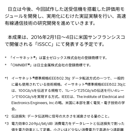
日立は今後、今回試作した送受信機を搭載した評価用モ
ジュールを開発し、実用化にむけた実証実験を行い、高速
有線通信技術の研究開発を進めていきます。
本成果は、2016年2月1日〜4日に米国サンフランシスコ
で開催される「ISSCC」にて発表する予定です。
*
「イーサネット®」は富士ゼロックス株式会社の登録商標です。
*
「OMNIBIT®」は日立金属株式会社の登録商標です。
*1
イーサネット®標準規格IEEE802.3bj: データ転送方式の一つで、一般的
に最も使用されている技術規格。イーサネット®標準規格IEEE802.3bjと
は、100Gb/sを伝送する規格で、1レーンで25Gb/sの伝送を行い4レー
ンで100Gb/sを実現する方式。IEEEは、The Institute of Electrical and
Electronics Engineers, Inc.の略。米国に本部を置く電気・電子技術の学
会。
*2
伝送損失: データ伝送時に信号の大きさを減衰させる量のこと。
*3
電力効率0.269pJ/bit/dB: 消費電力をデータレートと伝送損失で割った
値を電力効率として定義。小さいほど少ない消費電力で高速かつ遠距離