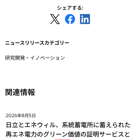
シェアする:
新
新
新
し
し
し
い
い
い
タ
タ
タ
ニュースリリースカテゴリー
ブ
ブ
ブ
で
で
で
研究開発・イノベーション
開
開
開
く
く
く
関連情報
2026年8月5日
日立とエネウィル、系統蓄電所に蓄えられた
再エネ電力のグリーン価値の証明サービスと