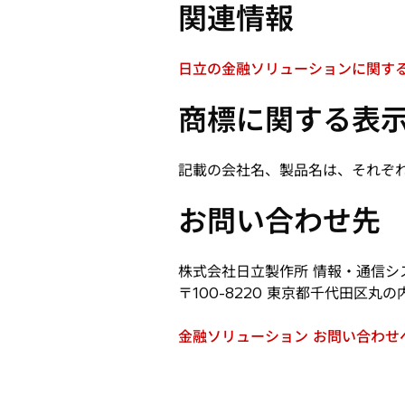
関連情報
日立の金融ソリューションに関する
新
し
商標に関する表
い
タ
ブ
記載の会社名、製品名は、それぞ
で
開
お問い合わせ先
く
株式会社日立製作所 情報・通信シス
〒100-8220 東京都千代田区丸の
金融ソリューション お問い合わせ
新
し
い