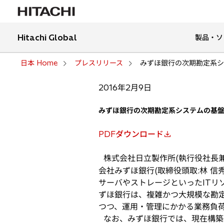
Hitachi Global
製品・ソ
日本 Home
プレスリリース
みずほ銀行の次期勘定系シ
2016年2月9日
みずほ銀行の次期勘定系システムの基
PDFダウンロード
新
し
株式会社日立製作所(執行役社長兼
い
会社みずほ銀行(取締役頭取:林 
タ
サーバやストレージといったITリ
ブ
ずほ銀行は、複雑かつ大規模な勘
で
つつ、運用・管理にかかる業務負
開
なお、みずほ銀行では、現在構築
く