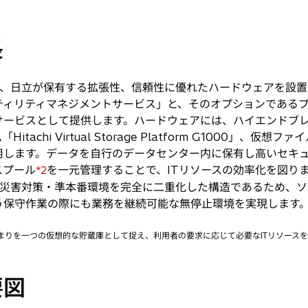
長
、日立が保有する拡張性、信頼性に優れたハードウェアを設置
ティリティマネジメントサービス」と、そのオプションである
ービスとして提供します。ハードウェアには、ハイエンドブレー
chi Virtual Storage Platform G1000」、仮想フ
orm」などを使用します。データを自行のデータセンター内に保有し高い
スプール
を一元管理することで、ITリソースの効率化を図り
*2
災害対策・準本番環境を完全に二重化した構造であるため、ソ
う保守作業の際にも業務を継続可能な無停止環境を実現します
集まりを一つの仮想的な貯蔵庫として捉え、利用者の要求に応じて必要なITリソース
要図