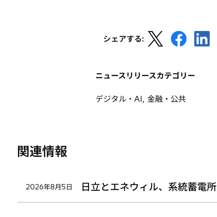
タ
ブ
で
新
新
新
開
シェアする:
し
し
し
く
い
い
い
タ
タ
タ
ニュースリリースカテゴリー
ブ
ブ
ブ
で
で
で
デジタル・AI, 金融・公共
開
開
開
く
く
く
関連情報
日立とエネウィル、系統蓄電所
2026年8月5日