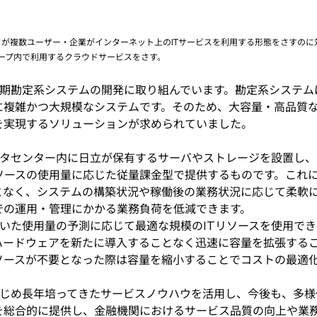
ドが複数ユーザー・企業がインターネット上のITサービスを利用する形態をさすの
ープ内で利用するクラウドサービスをさす。
期勘定系システムの開発に取り組んでいます。勘定系システム
複雑かつ大規模なシステムです。そのため、大容量・高品質な
を実現するソリューションが求められていました。
タセンター内に日立が保有するサーバやストレージを設置し、
ソースの使用量に応じた従量課金型で提供するものです。これに
となく、システムの構築状況や稼働後の業務状況に応じて柔軟
での運用・管理にかかる業務負荷を低減できます。
た使用量の予測に応じて最適な規模のITリソースを使用でき
ードウェアを新たに導入することなく迅速に容量を拡張するこ
ソースが不要となった際は容量を縮小することでコストの最適
じめ長年培ってきたサービスノウハウを活用し、今後も、多様
を総合的に提供し、金融機関におけるサービス品質の向上や業