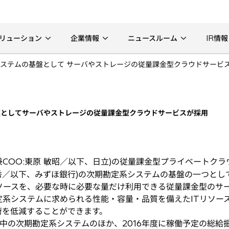
リューション
企業情報
ニュースルーム
IR情報
ステムの基盤として サーバやストレージの従量課金型クラウドサービ
盤としてサーバやストレージの従量課金型クラウドサービスが採用
COO:東原 敏昭／以下、日立)の従量課金型プライベートクラ
信秀／以下、みずほ銀行)の次期勘定系システムの基盤の一つと
ソースを、必要な時に必要な量だけ利用できる従量課金型のサ
定系システムに求められる性能・容量・品質を備えたITリソー
荷を低減することができます。
中の次期勘定系システムのほか、2016年度に稼働予定の総給