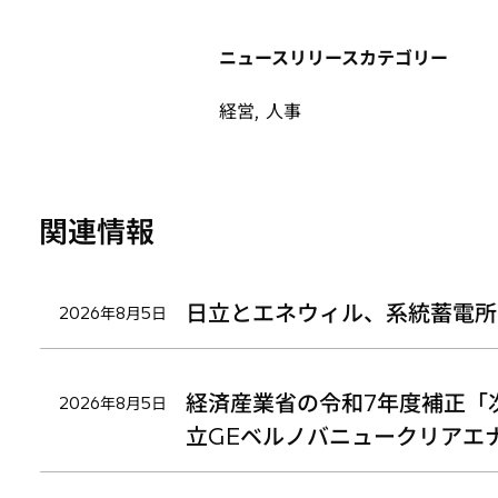
い
い
い
タ
タ
タ
ニュースリリースカテゴリー
ブ
ブ
ブ
で
で
で
経営, 人事
開
開
開
く
く
く
関連情報
日立とエネウィル、系統蓄電所
2026年8月5日
経済産業省の令和7年度補正「
2026年8月5日
立GEベルノバニュークリアエ