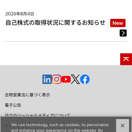
2026年8月4日
自己株式の取得状況に関するお知らせ
New
新
新
新
新
新
し
し
し
し
し
い
い
い
い
い
古物営業法に基づく表示
タ
タ
タ
タ
タ
電子公告
ブ
ブ
ブ
ブ
ブ
で
で
で
で
で
日立のソーシャルメディアについて
開
開
開
開
開
We use technology, such as cookies, to personalize
サイトマップ
く
く
く
く
く
and enhance your experience on this website. By