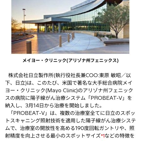
で
開
く
メイヨー・クリニック(アリゾナ州フェニックス)
株式会社日立製作所(執行役社長兼COO:東原 敏昭／以
下、日立)は、このたび、米国で著名な大手総合病院メイ
ヨー・クリニック(Mayo Clinic)のアリゾナ州フェニック
スの病院に陽子線がん治療システム「PROBEAT-V」を
納入し、3月14日から治療を開始しました。
「PROBEAT-V」は、複数の治療室全てに日立のスポッ
トスキャニング照射技術を適用した陽子線がん治療システ
ムで、治療室の開放性を高める190度回転ガントリや、照
射精度を向上させる最小のスポットサイズ
などの特徴を
*1