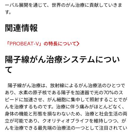
ーバル展開を通じて、世界のがん治療に貢献していきま
す。
関連情報
「PROBEAT-V」の特長について
新
し
陽子線がん治療システムについ
い
て
タ
ブ
で
陽子線がん治療は、放射線によるがん治療法のひとつで
開
あり、水素の原子核である陽子を加速器で光の70%のス
く
ピードに加速させ、がん細胞に集中して照射することでが
んを治療するものです。治療に伴う痛みがほとんどなく、
身体の機能と形態を損なわないため、治療と社会生活の両
立が可能であり、クオリティオブライフを維持しつつ、が
んを治療できる最先端の治療法の一つとして注目されてい