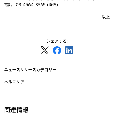
電話 : 03-4564-3565 (直通)
以上
シェアする:
新
新
新
し
し
し
い
い
い
タ
タ
タ
ニュースリリースカテゴリー
ブ
ブ
ブ
で
で
で
ヘルスケア
開
開
開
く
く
く
関連情報