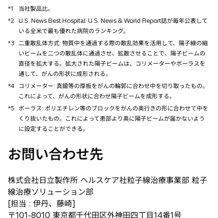
*1
当社製品比。
*2
U.S. News Best Hospital: U.S. News & World Report誌が毎年公表して
いる全米で最も優れた病院のランキング。
*3
二重散乱体方式: 物質中を通過する際の散乱効果を活用して、陽子線の細
いビームを二つの散乱体に通過させ、拡散させることで、陽子ビームの
直径を拡大する。拡大された陽子ビームは、コリメーターやボーラスを
通して、がんの形状に成形される。
*4
コリメーター: 真鍮等の厚板をがんの輪郭に合わせ中を切り取ったもの。
これによって、がんの形状に合わせ陽子ビームを成形する。
*5
ボーラス: ポリエチレン等のブロックをがんの奥行きの形に合わせて中を
くり抜いたもの。これによって患部より奥に陽子ビームが届かないよう
に設定することができる。
お問い合わせ先
株式会社日立製作所 ヘルスケア社粒子線治療事業部 粒子
線治療ソリューション部
[担当 : 伊丹、藤崎]
〒101-8010 東京都千代田区外神田四丁目14番1号