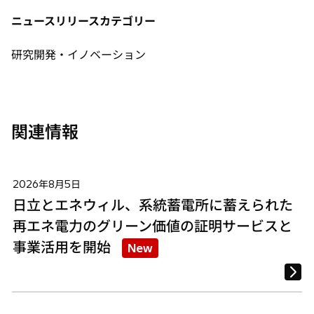
タ
タ
タ
ニュースリリースカテゴリー
ブ
ブ
ブ
で
で
で
研究開発・イノベーション
開
開
開
く
く
く
関連情報
2026年8月5日
日立とエネウィル、系統蓄電所に蓄えられた
再エネ電力のグリーン価値の証明サービスと
事業活用を開始
New