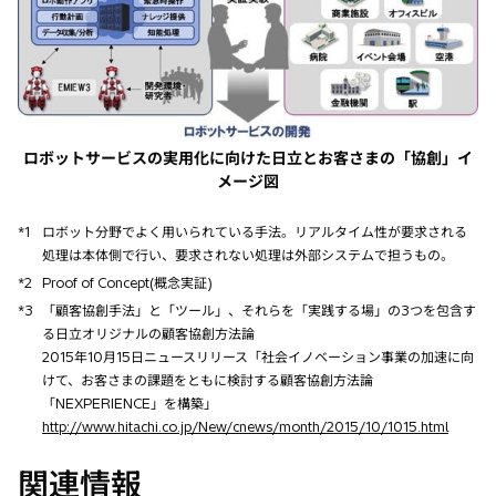
ロボットサービスの実用化に向けた日立とお客さまの「協創」イ
メージ図
*1
ロボット分野でよく用いられている手法。リアルタイム性が要求される
処理は本体側で行い、要求されない処理は外部システムで担うもの。
*2
Proof of Concept(概念実証)
*3
「顧客協創手法」と「ツール」、それらを「実践する場」の3つを包含す
る日立オリジナルの顧客協創方法論
2015年10月15日ニュースリリース「社会イノベーション事業の加速に向
けて、お客さまの課題をともに検討する顧客協創方法論
「NEXPERIENCE」を構築」
http://www.hitachi.co.jp/New/cnews/month/2015/10/1015.html
関連情報