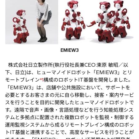
タ
ブ
で
開
く
EMIEW3
株式会社日立製作所(執行役社長兼CEO:東原 敏昭／以
下、日立)は、ヒューマノイドロボット「EMIEW3」とリ
モートブレイン
構成のロボットIT基盤を開発しました。
*1
「EMIEW3」は、店舗や公共施設において、サポートを
必要とするお客さまの元に自ら移動し、接客・案内サービ
スを行うことを目的に開発したヒューマノイドロボットで
す。遠隔で音声・画像・言語処理などを行う知能処理シス
テムと多拠点に配置された複数ロボットを監視・制御する
運用監視システムから成るリモートブレイン構成のロボッ
トIT基盤と連携することで、高度なサービスを行うことが