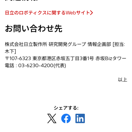
日立のロボティクスに関するWebサイト
新
し
お問い合わせ先
い
タ
ブ
株式会社日立製作所 研究開発グループ 情報企画部 [担当:
で
木下]
開
〒107-6323 東京都港区赤坂五丁目3番1号 赤坂Bizタワー
く
電話 : 03-6230-4200(代表)
以上
シェアする:
新
新
新
し
し
し
い
い
い