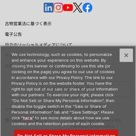
新
新
新
新
新
し
し
し
し
し
い
い
い
い
い
古物営業法に基づく表示
タ
タ
タ
タ
タ
電子公告
ブ
ブ
ブ
ブ
ブ
で
で
で
で
で
日立のソーシャルメディアについて
開
開
開
開
開
We use technology, such as cookies, to personalize
サイトマップ
く
く
く
く
く
and enhance your experience on this website. By
closing this banner or continuing to use this site (or
お問い合わせ
clicking on the page) you agree to our use of cookies
in accordance with our Privacy Policy. The link to our
Privacy Policy is on the website footer. You have the
Hitachi Global Website
right to opt out of our sale or share of your information
with our partners. To exercise your right, please click
“Do Not Sell or Share My Personal Information”, then
disable the toggle switch in the “Sale or Share of
アクセシビリティへの対応方針
サイトの利用条件
Personal information” tab and “Save Settings”. Please
click "
here
" to see more details about how we use
個人情報保護に関して
Do Not Sell or Share My
cookies and the retention period of each cookie.
Personal Information
Do Not Sell or Share My Personal Information