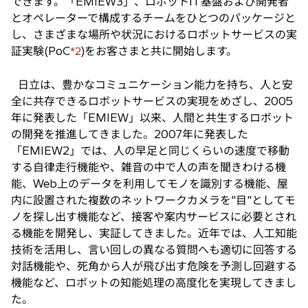
できます。「EMIEW3」、ロボットIT基盤および開発者
とオペレーターで構成するチームをひとつのパッケージと
し、さまざまな場所や状況におけるロボットサービスの実
証実験(PoC
)をお客さまと共に開始します。
*2
日立は、豊かなコミュニケーション能力を持ち、人と安
全に共存できるロボットサービスの実現をめざし、2005
年に発表した「EMIEW」以来、人間と共生するロボット
の開発を推進してきました。2007年に発表した
「EMIEW2」では、人の早足と同じくらいの速度で移動
する自律走行機能や、雑音の中で人の声を聞きわける機
能、Web上のデータを利用してモノを識別する機能、屋
内に設置された複数のネットワークカメラを"目"としてモ
ノを探し出す機能など、接客や案内サービスに必要とされ
る機能を開発し、実証してきました。近年では、人工知能
技術を活用し、言い回しの異なる質問へも適切に回答する
対話機能や、死角から人が飛び出す危険を予測し回避する
機能など、ロボットの知能処理の高度化を実現してきまし
た。