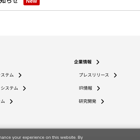
知らせ
New
企業情報
システム
プレスリリース
コシステム
IR情報
新
テム
研究開発
し
い
タ
ブ
で
hance your experience on this website. By