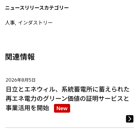
タ
タ
タ
ニュースリリースカテゴリー
ブ
ブ
ブ
で
で
で
人事, インダストリー
開
開
開
く
く
く
関連情報
2026年8月5日
日立とエネウィル、系統蓄電所に蓄えられた
再エネ電力のグリーン価値の証明サービスと
事業活用を開始
New