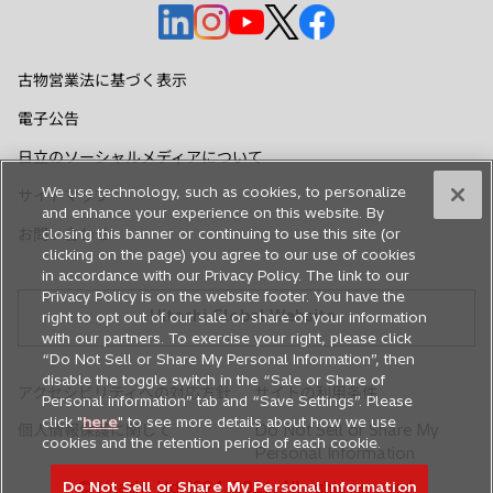
新
新
新
新
新
し
し
し
し
し
い
い
い
い
い
古物営業法に基づく表示
タ
タ
タ
タ
タ
電子公告
ブ
ブ
ブ
ブ
ブ
で
で
で
で
で
日立のソーシャルメディアについて
開
開
開
開
開
We use technology, such as cookies, to personalize
サイトマップ
く
く
く
く
く
and enhance your experience on this website. By
お問い合わせ
closing this banner or continuing to use this site (or
clicking on the page) you agree to our use of cookies
in accordance with our Privacy Policy. The link to our
Privacy Policy is on the website footer. You have the
Hitachi Global Website
right to opt out of our sale or share of your information
with our partners. To exercise your right, please click
“Do Not Sell or Share My Personal Information”, then
disable the toggle switch in the “Sale or Share of
アクセシビリティへの対応方針
サイトの利用条件
Personal information” tab and “Save Settings”. Please
click "
here
" to see more details about how we use
個人情報保護に関して
Do Not Sell or Share My
cookies and the retention period of each cookie.
Personal Information
Do Not Sell or Share My Personal Information
© Hitachi, Ltd. 1994,
2026
. All rights reserved.