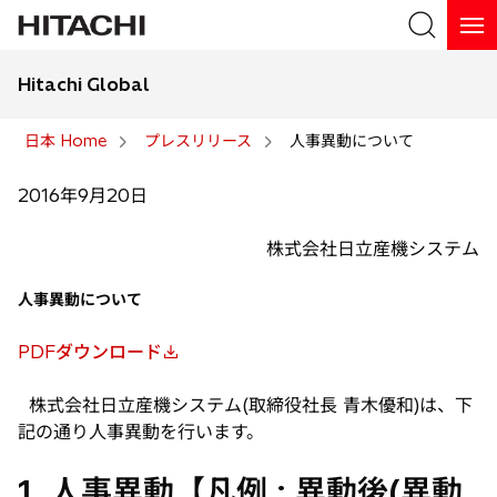
Hitachi Global
検索
日本 Home
プレスリリース
人事異動について
検索
2016年9月20日
株式会社日立産機システム
人事異動について
PDFダウンロード
新
し
株式会社日立産機システム(取締役社長 青木優和)は、下
い
記の通り人事異動を行います。
タ
ブ
1. 人事異動【凡例 : 異動後(異動
で