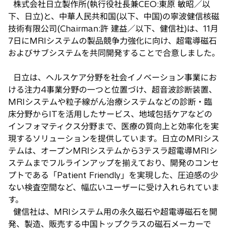
株式会社日立製作所(執行役社長兼CEO:東原 敏昭／以
い
下、日立)と、中華人民共和国(以下、中国)の寧波健信核磁
タ
技術有限公司(Chairman:許 建益／以下、健信社)は、11月
ブ
7日にMRIシステムの製品競争力強化に向け、超電導磁石
で
およびサブシステムを共同開発することで合意しました。
開
く
日立は、ヘルスケア分野を社会イノベーション事業にお
ける注力4事業分野の一つと位置づけ、超音波診断装置、
MRIシステムや粒子線がん治療システムなどの診断・臨
床分野からITを活用したサービス、地域包括ケアなどの
インフォマティクス分野まで、医療の質向上と効率化を実
現するソリューションを提供しています。日立のMRIシス
テムは、オープンMRIシステムから3テスラ超電導MRIシ
ステムまでフルラインアップを揃えており、開発のコンセ
プトである「Patient Friendly」を実現した、圧迫感の少
ない検査空間など、幅広いユーザーに受け入れられていま
す。
健信社は、MRIシステム用の永久磁石や超電導磁石を開
発、製造、販売する中国トップクラスの磁石メーカーで