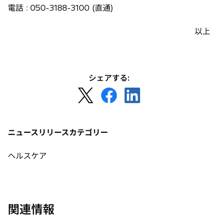
電話 : 050-3188-3100 (直通)
以上
シェアする:
新
新
新
し
し
し
い
い
い
タ
タ
タ
ニュースリリースカテゴリー
ブ
ブ
ブ
で
で
で
ヘルスケア
開
開
開
く
く
く
関連情報