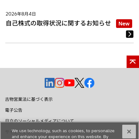
2026年8月4日
自己株式の取得状況に関するお知らせ
New
新
新
新
新
新
し
し
し
し
し
い
い
い
い
い
古物営業法に基づく表示
タ
タ
タ
タ
タ
電子公告
ブ
ブ
ブ
ブ
ブ
で
で
で
で
で
日立のソーシャルメディアについて
開
開
開
開
開
We use technology, such as cookies, to personalize
サイトマップ
く
く
く
く
く
and enhance your experience on this website. By