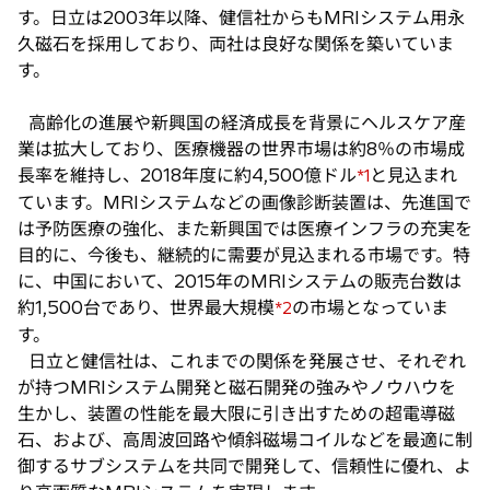
す。日立は2003年以降、健信社からもMRIシステム用永
久磁石を採用しており、両社は良好な関係を築いていま
す。
高齢化の進展や新興国の経済成長を背景にヘルスケア産
業は拡大しており、医療機器の世界市場は約8％の市場成
長率を維持し、2018年度に約4,500億ドル
と見込まれ
*1
ています。MRIシステムなどの画像診断装置は、先進国で
は予防医療の強化、また新興国では医療インフラの充実を
目的に、今後も、継続的に需要が見込まれる市場です。特
に、中国において、2015年のMRIシステムの販売台数は
約1,500台であり、世界最大規模
の市場となっていま
*2
す。
日立と健信社は、これまでの関係を発展させ、それぞれ
が持つMRIシステム開発と磁石開発の強みやノウハウを
生かし、装置の性能を最大限に引き出すための超電導磁
石、および、高周波回路や傾斜磁場コイルなどを最適に制
御するサブシステムを共同で開発して、信頼性に優れ、よ