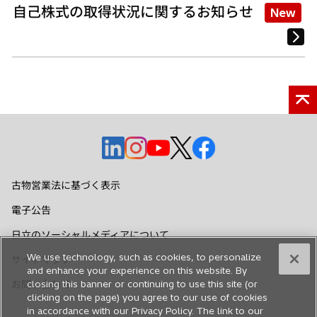
自己株式の取得状況に関するお知らせ
New
新
新
新
新
新
し
し
し
し
し
い
い
い
い
い
古物営業法に基づく表示
タ
タ
タ
タ
タ
電子公告
ブ
ブ
ブ
ブ
ブ
で
で
で
で
で
日立のソーシャルメディアについて
開
開
開
開
開
We use technology, such as cookies, to personalize
サイトマップ
く
く
く
く
く
and enhance your experience on this website. By
お問い合わせ
closing this banner or continuing to use this site (or
clicking on the page) you agree to our use of cookies
in accordance with our Privacy Policy. The link to our