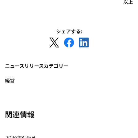
以上
シェアする:
新
新
新
し
し
し
い
い
い
タ
タ
タ
ニュースリリースカテゴリー
ブ
ブ
ブ
で
で
で
経営
開
開
開
く
く
く
関連情報
2026年8月5日