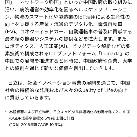
国」「ネットワーク強国」といった中国政府の取り組みに
沿い、病院運営の効率化を図るヘルスケアソリューショ
ン、物流のスマート化や製造業のIoT活用による生産性の
向上を支援する産業・流通のデジタル化、電気自動車
(EV)、コネクティッドカー、自動運転車の普及に貢献する
最先端の機器やシステムの提供などを拡大します。また、
ロボティクス、人工知能(AI)、ビッグデータ解析などの要
素技術で構成されるIoTプラットフォーム「Lumada」の
中国での展開を推進すると同時に、中国政府や企業、大学
との協創を通じて新たな価値を創出していきます。
日立は、社会イノベーション事業の展開を通じて、中国
社会の持続的な発展および人々のQuality of Lifeの向上
に貢献していきます。
*
為替影響および日立物流、日立キャピタル非連結化の影響を除くと、中国
のGDP成長率目標(6.5%)を上回る計画
(2016-2018年度CAGR:10.5%)。