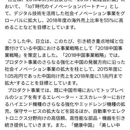
おいて、「IoT時代のイノベーションパートナー」とし
て、デジタル技術を活用した社会イノベーション事業をグ
ローバルに拡大し、2018年度の海外売上比率を55%に高
めることなどを目標としています。
こうした中、日立は、このたび、引き続き重点地域と位
置付けている中国における事業戦略として「2018中国事
業戦略」を策定しました。「2018中国事業戦略」では、
プロダクト事業のさらなる強化と中国の発展方向に沿った
社会イノベーション事業の拡大を柱として、2015年度に
1.05兆円であった中国向け売上を2018年度に1.1兆円まで
拡大
することを目標としています。
*
プロダクト事業では、既に中国市場においてトップレベ
ルのシェアを有するエレベーター・エスカレーターにおけ
るハイエンド機種のさらなる強化やミッドレンジ機種の拡
充、保守サービスの拡大などを図るほか、自動車やエレク
トロニクス分野向けの高信頼、高性能な部品・機器を引き
続き提供していきます。また、「健康中国」「美しい中