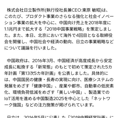
新
し
株式会社日立製作所(執行役社長兼CEO:東原 敏昭)は、
い
このたび、プロダクト事業のさらなる強化と社会イノベー
タ
ション事業の拡大を中心に、中国向け売上を2018年度に
ブ
1.1兆円まで拡大する「2018中国事業戦略」を策定しまし
で
た。また、本日、北京において海外で4回目となる取締役
開
会を開催し、中国社会や経済の動向、日立の事業戦略など
く
について議論を行いました。
中国政府は、2016年3月、中国経済が高度成長から安定
成長に転換する「新常態」のもとで初めて策定された5カ
年計画「第13次5カ年計画」を公表しました。具体的に
は、中国国民の健康・長寿の実現に向け、医療システムの
発展をめざす「健康中国」、産業や都市、自動車の低炭素
化、環境負荷低減をめざす「美しい中国」、製造業での
IoT活用を進める中国製造2025を中心とした「ネットワ
ーク強国」などの注力施策が掲げられています。
日立は、2016年5月に公表した「2018中期経営計画」に