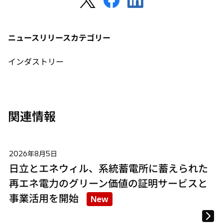
し
し
し
い
い
い
タ
タ
タ
ニュースリリースカテゴリー
ブ
ブ
ブ
で
で
で
インダストリー
開
開
開
く
く
く
関連情報
2026年8月5日
日立とエネウィル、系統蓄電所に蓄えられた
再エネ電力のグリーン価値の証明サービスと
事業活用を開始
New