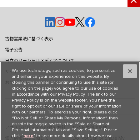
新
新
新
新
新
し
し
し
し
し
い
い
い
い
い
古物営業法に基づく表示
タ
タ
タ
タ
タ
電子公告
ブ
ブ
ブ
ブ
ブ
で
で
で
で
で
日立のソーシャルメディアについて
開
開
開
開
開
We use technology, such as cookies, to personalize
サイトマップ
く
く
く
く
く
and enhance your experience on this website. By
お問い合わせ
closing this banner or continuing to use this site (or
clicking on the page) you agree to our use of cookies
in accordance with our Privacy Policy. The link to our
Privacy Policy is on the website footer. You have the
Hitachi Global Website
right to opt out of our sale or share of your information
with our partners. To exercise your right, please click
“Do Not Sell or Share My Personal Information”, then
disable the toggle switch in the “Sale or Share of
アクセシビリティへの対応方針
サイトの利用条件
Personal information” tab and “Save Settings”. Please
click "
here
" to see more details about how we use
個人情報保護に関して
Do Not Sell or Share My