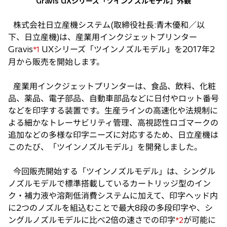
Gravis UXシリーズ「ツインノズルモデル」外観
株式会社日立産機システム(取締役社長:青木優和／以
下、日立産機)は、産業用インクジェットプリンター
Gravis
UXシリーズ「ツインノズルモデル」を2017年2
*1
月から販売を開始します。
産業用インクジェットプリンターは、食品、飲料、化粧
品、薬品、電子部品、自動車部品などに日付やロット番号
などを印字する装置です。生産ラインの高速化や法規制に
よる細かなトレーサビリティ管理、高視認性ロゴマークの
追加などの多様な印字ニーズに対応するため、日立産機は
このたび、「ツインノズルモデル」を開発しました。
今回販売開始する「ツインノズルモデル」は、シングル
ノズルモデルで標準搭載しているカートリッジ型のイン
ク・補力液や溶剤低消費システムに加えて、印字ヘッド内
に2つのノズルを組込むことで最大8段の多段印字や、シ
ングルノズルモデルに比べ2倍の速さでの印字
が可能に
*2