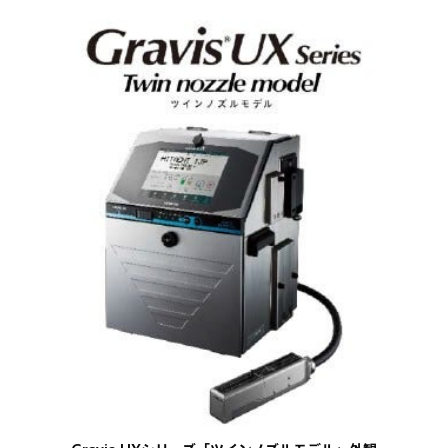
し
い
タ
ブ
で
開
く