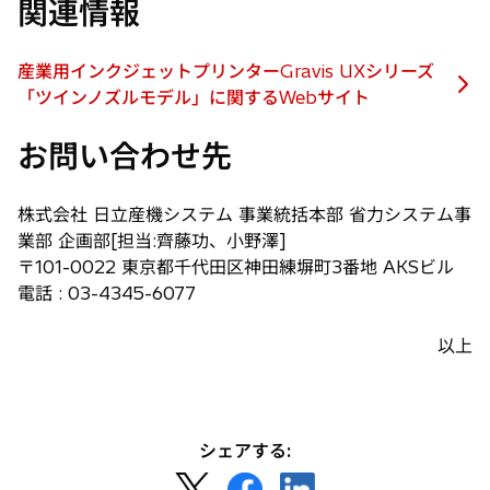
関連情報
産業用インクジェットプリンターGravis UXシリーズ
新
「ツインノズルモデル」に関するWebサイト
し
お問い合わせ先
い
タ
ブ
株式会社 日立産機システム 事業統括本部 省力システム事
で
業部 企画部[担当:齊藤功、小野澤]
開
〒101-0022 東京都千代田区神田練塀町3番地 AKSビル
く
電話 : 03-4345-6077
以上
シェアする:
新
新
新