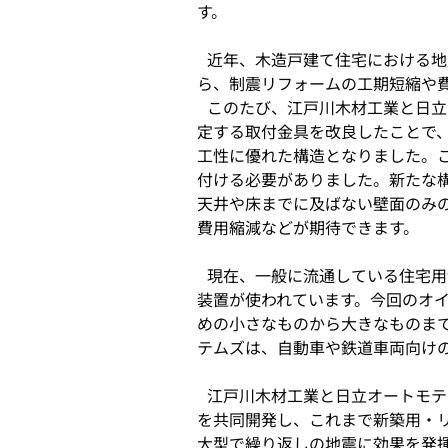
す。
で
開
近年、木造戸建て住宅における地
く
ら、制震リフォームの工期短縮や
このたび、江戸川木材工業と日立
定する取付金具を改良したことで
工性に優れた構造となりました。
付ける必要がありました。新たな
天井や床までに及ばない壁面のみ
費用縮減などが期待できます。
現在、一般に流通している住宅用
装置が使われています。今回のオ
めの小さなものから大きなものま
テムズは、自動車や鉄道車両向け
江戸川木材工業と日立オートモテ
を共同開発し、これまで新築用・
大型で繰り返しの地震に効果を発