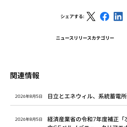
新
新
新
シェアする:
し
し
し
い
い
い
タ
タ
タ
ニュースリリースカテゴリー
ブ
ブ
ブ
で
で
で
開
開
開
く
く
く
関連情報
日立とエネウィル、系統蓄電所
2026年8月5日
経済産業省の令和7年度補正「
2026年8月5日