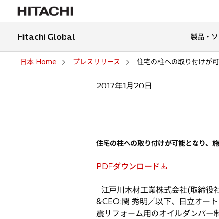
Hitachi Global
製品・ソ
日本 Home
プレスリリース
住宅の柱への取り付けが可
2017年1月20日
住宅の柱への取り付けが可能となり、
PDFダウンロード
新
し
江戸川木材工業株式会社(取締役社
い
&CEO:関 秀明／以下、日立オ
タ
震リフォーム用のオイルダンパー制
ブ