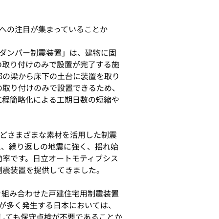
への注目が集まっていることか
ダンパー制震装置」は、建物に固
の取り付けのみで設置が完了する施
部の梁から床下の土台に装置を取り
の取り付けのみで設置できるため、
工程簡略化による工期日数の短縮や
どさまざまな素材を活用した制震
え、繰り返しの地震に強く、揺れ始
効率です。日立オートモティブシス
制震装置を提供してきました。
を組み合わせた戸建住宅用制震装置
が多く発生する日本においては、
しても保守点検が不要であることか