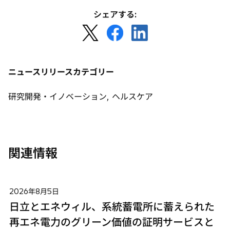
シェアする:
新
新
新
し
し
し
い
い
い
タ
タ
タ
ニュースリリースカテゴリー
ブ
ブ
ブ
で
で
で
研究開発・イノベーション, ヘルスケア
開
開
開
く
く
く
関連情報
2026年8月5日
日立とエネウィル、系統蓄電所に蓄えられた
再エネ電力のグリーン価値の証明サービスと