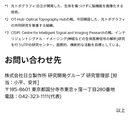
し
*1
光トポグラフィ:日立が開発した、生体を傷つけずに脳機能を画像化する
い
技術。
タ
*2
OT-Hub: Optical Topography Hubの略。今回開設した、光トポグラフィ
ブ
の共同研究を推進する組織。
で
*3
CISIR: Centre for Intelligent Signal and Imaging Researchの略。インテ
開
リジェントシグナル・イメージング(神経などの生体医療信号の解析)研究
く
を行うUTPの研究センター。国際的、横断的な活動を目標としている。
お問い合わせ先
株式会社日立製作所 研究開発グループ 研究管理部 [担
当：小平、安井]
〒185-8601 東京都国分寺市東恋ヶ窪一丁目280番地
電話：042-323-1111(代表)
以上