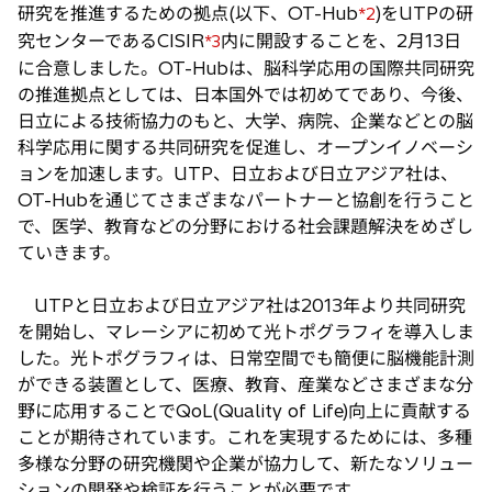
研究を推進するための拠点(以下、OT-Hub
)をUTPの研
*2
究センターであるCISIR
内に開設することを、2月13日
*3
に合意しました。OT-Hubは、脳科学応用の国際共同研究
の推進拠点としては、日本国外では初めてであり、今後、
日立による技術協力のもと、大学、病院、企業などとの脳
科学応用に関する共同研究を促進し、オープンイノベーシ
ョンを加速します。UTP、日立および日立アジア社は、
OT-Hubを通じてさまざまなパートナーと協創を行うこと
で、医学、教育などの分野における社会課題解決をめざし
ていきます。
UTPと日立および日立アジア社は2013年より共同研究
を開始し、マレーシアに初めて光トポグラフィを導入しま
した。光トポグラフィは、日常空間でも簡便に脳機能計測
ができる装置として、医療、教育、産業などさまざまな分
野に応用することでQoL(Quality of Life)向上に貢献する
ことが期待されています。これを実現するためには、多種
多様な分野の研究機関や企業が協力して、新たなソリュー
ションの開発や検証を行うことが必要です。