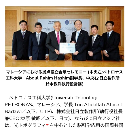
し
い
タ
ブ
で
開
く
マレーシアにおける拠点設立合意セレモニー (中央左:ペトロナス
工科大学 Abdul Rahim Hashim副学長、中央右:日立製作所
鈴木教洋執行役常務)
ペトロナス工科大学(Universiti Teknologi
PETRONAS、マレーシア、学長:Tun Abdullah Ahmad
Badawi／以下、UTP)、株式会社日立製作所(執行役社長
兼CEO:東原 敏昭／以下、日立)、ならびに日立アジア社
は、光トポグラフィ
を中心とした脳科学応用の国際共同
*1