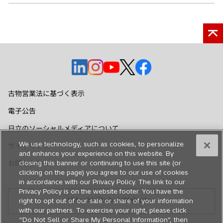
新
新
新
新
新
し
し
し
し
し
い
い
い
い
い
古物営業法に基づく表示
タ
タ
タ
タ
タ
電子公告
ブ
ブ
ブ
ブ
ブ
で
で
で
で
で
日立のソーシャルメディアについて
開
開
開
開
開
We use technology, such as cookies, to personalize
サイトマップ
く
く
く
く
く
and enhance your experience on this website. By
closing this banner or continuing to use this site (or
お問い合わせ
clicking on the page) you agree to our use of cookies
in accordance with our Privacy Policy. The link to our
Privacy Policy is on the website footer. You have the
Hitachi Global Website
right to opt out of our sale or share of your information
with our partners. To exercise your right, please click
“Do Not Sell or Share My Personal Information”, then