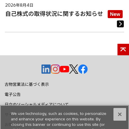
2026年8月4日
自己株式の取得状況に関するお知らせ
New
新
新
新
新
新
し
し
し
し
し
い
い
い
い
い
古物営業法に基づく表示
タ
タ
タ
タ
タ
電子公告
ブ
ブ
ブ
ブ
ブ
で
で
で
で
で
日立のソーシャルメディアについて
開
開
開
開
開
We use technology, such as cookies, to personalize
サイトマップ
く
く
く
く
く
and enhance your experience on this website. By
お問い合わせ
closing this banner or continuing to use this site (or