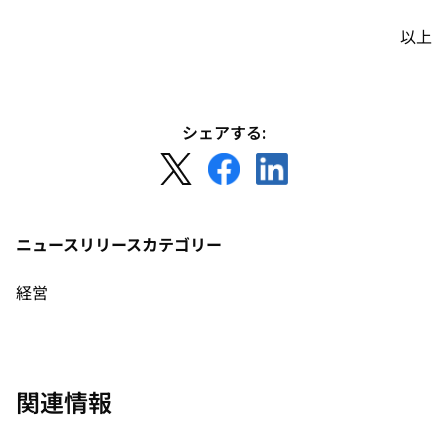
以上
シェアする:
新
新
新
し
し
し
い
い
い
タ
タ
タ
ニュースリリースカテゴリー
ブ
ブ
ブ
で
で
で
経営
開
開
開
く
く
く
関連情報