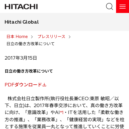
Hitachi Global
検索
日本 Home
プレスリリース
日立の働き方改革について
検索
2017年3月15日
日立の働き方改革について
PDFダウンロード
新
し
株式会社日立製作所(執行役社長兼CEO:東原 敏昭／以
い
下、日立)は、2017年春季交渉において、真の働き方改革
タ
に向け、「意識改革」やAI
・ITを活用した「柔軟な働き
*1
ブ
方の推進」、「業務改革」、「健康経営の実現」などを柱
で
とする施策を従業員一丸となって推進していくことに労使