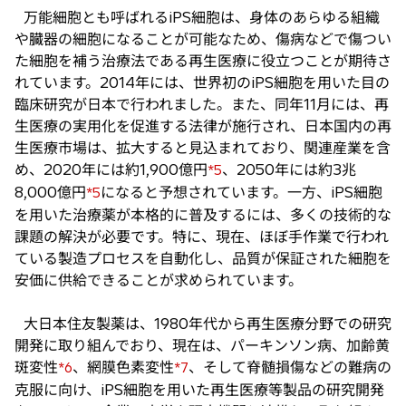
万能細胞とも呼ばれるiPS細胞は、身体のあらゆる組織
や臓器の細胞になることが可能なため、傷病などで傷つい
た細胞を補う治療法である再生医療に役立つことが期待さ
れています。2014年には、世界初のiPS細胞を用いた目の
臨床研究が日本で行われました。また、同年11月には、再
生医療の実用化を促進する法律が施行され、日本国内の再
生医療市場は、拡大すると見込まれており、関連産業を含
め、2020年には約1,900億円
、2050年には約3兆
*5
8,000億円
になると予想されています。一方、iPS細胞
*5
を用いた治療薬が本格的に普及するには、多くの技術的な
課題の解決が必要です。特に、現在、ほぼ手作業で行われ
ている製造プロセスを自動化し、品質が保証された細胞を
安価に供給できることが求められています。
大日本住友製薬は、1980年代から再生医療分野での研究
開発に取り組んでおり、現在は、パーキンソン病、加齢黄
斑変性
、網膜色素変性
、そして脊髄損傷などの難病の
*6
*7
克服に向け、iPS細胞を用いた再生医療等製品の研究開発