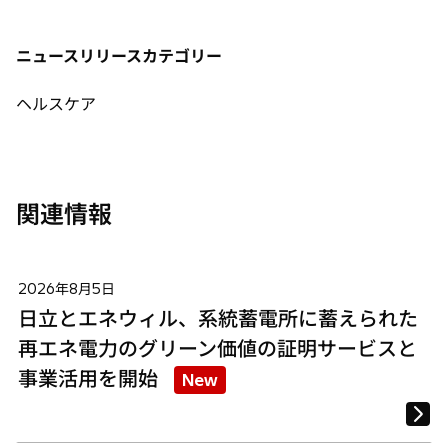
い
い
い
タ
タ
タ
ニュースリリースカテゴリー
ブ
ブ
ブ
で
で
で
ヘルスケア
開
開
開
く
く
く
関連情報
2026年8月5日
日立とエネウィル、系統蓄電所に蓄えられた
再エネ電力のグリーン価値の証明サービスと
事業活用を開始
New