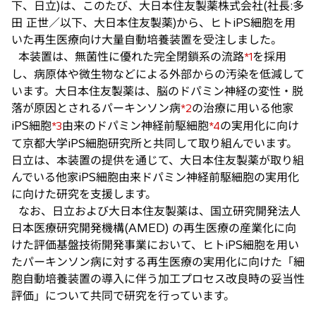
下、日立)は、このたび、大日本住友製薬株式会社(社長:多
タ
田 正世／以下、大日本住友製薬)から、ヒトiPS細胞を用
ブ
いた再生医療向け大量自動培養装置を受注しました。
で
本装置は、無菌性に優れた完全閉鎖系の流路
を採用
*1
開
し、病原体や微生物などによる外部からの汚染を低減して
く
います。大日本住友製薬は、脳のドパミン神経の変性・脱
落が原因とされるパーキンソン病
の治療に用いる他家
*2
iPS細胞
由来のドパミン神経前駆細胞
の実用化に向け
*3
*4
て京都大学iPS細胞研究所と共同して取り組んでいます。
日立は、本装置の提供を通じて、大日本住友製薬が取り組
んでいる他家iPS細胞由来ドパミン神経前駆細胞の実用化
に向けた研究を支援します。
なお、日立および大日本住友製薬は、国立研究開発法人
日本医療研究開発機構(AMED) の再生医療の産業化に向
けた評価基盤技術開発事業において、ヒトiPS細胞を用い
たパーキンソン病に対する再生医療の実用化に向けた「細
胞自動培養装置の導入に伴う加工プロセス改良時の妥当性
評価」について共同で研究を行っています。