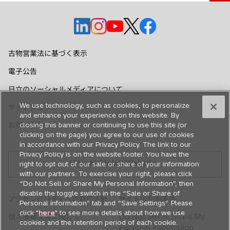
新
新
新
新
新
し
し
し
し
し
い
い
い
い
い
古物営業法に基づく表示
タ
タ
タ
タ
タ
電子公告
ブ
ブ
ブ
ブ
ブ
で
で
で
で
で
日立のソーシャルメディアについて
開
開
開
開
開
We use technology, such as cookies, to personalize
サイトマップ
く
く
く
く
く
and enhance your experience on this website. By
お問い合わせ
closing this banner or continuing to use this site (or
clicking on the page) you agree to our use of cookies
in accordance with our Privacy Policy. The link to our
Privacy Policy is on the website footer. You have the
Hitachi Global Website
right to opt out of our sale or share of your information
with our partners. To exercise your right, please click
“Do Not Sell or Share My Personal Information”, then
disable the toggle switch in the “Sale or Share of
アクセシビリティへの対応方針
サイトの利用条件
Personal information” tab and “Save Settings”. Please
click "
here
" to see more details about how we use
個人情報保護に関して
Do Not Sell or Share My
cookies and the retention period of each cookie.
Personal Information