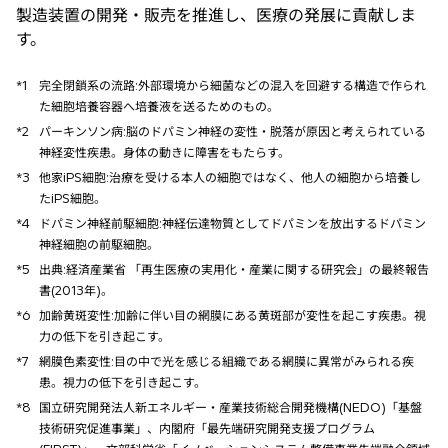
製造装置の開発・販売を推進し、医療の発展に貢献しま
す。
*1
完全閉鎖系の流路:外部環境から細菌などの混入を回避する構造で作られ
た細胞培養容器へ培養液を送るためのもの。
*2
パーキンソン病:脳のドパミン神経の変性・脱落が原因と考えられている
神経変性疾患。身体の動きに障害をもたらす。
*3
他家iPS細胞:治療を受ける本人の細胞ではなく、他人の細胞から培養し
たiPS細胞。
*4
ドパミン神経前駆細胞:神経伝達物質としてドパミンを放出するドパミン
神経細胞の前駆細胞。
*5
出典:経済産業省 「再生医療の実用化・産業に関する研究会」の最終報告
書(2013年)。
*6
加齢黄斑変性:加齢に伴い目の網膜にある黄斑部が変性を起こす疾患。視
力の低下を引き起こす。
*7
網膜色素変性:目の中で光を感じる組織である網膜に異常がみられる疾
患。視力の低下を引き起こす。
*8
国立研究開発法人新エネルギー・産業技術総合開発機構(NEDO)「基盤
技術研究促進事業」、内閣府「最先端研究開発支援プログラム