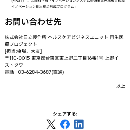
(FIRST)」、文部科学省「イノベーションシステム整備事業先端融合領域
イノベーション創出拠点形成プログラム」
お問い合わせ先
株式会社日立製作所 ヘルスケアビジネスユニット 再生医
療プロジェクト
[担当:橋場、大友]
〒110-0015 東京都台東区東上野二丁目16番1号 上野イー
ストタワー
電話 : 03-6284-3687(直通)
以上
シェアする:
新
新
新
し
し
し