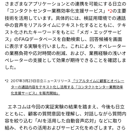
さまざまなアプリケーションとの連携を可能にする日立の
「コンタクトセンター業務効率化支援サービス」
の主要
*2
技術を活用しています。具体的には、検証用環境での通話
中の音声をリアルタイムにテキスト化するとともに、テキ
スト化されたキーワードをもとに「メガ・エッグサービ
ス」のFAQデータベースを自動検索し、回答候補を画面
に表示する実験を行いました。これにより、オペレーター
の業務負荷や応対時間の削減、および、業務経験の浅いオ
ペレーターの支援として効果が期待できることを確認しま
した。
*2
2017年3月23日日立ニュースリリース
「リアルタイムに顧客とオペレー
ターの通話内容をテキスト化し活用する『コンタクトセンター業務効率
化支援サービス』を販売開始」
エネコムは今回の実証実験の結果を踏まえ、今後も日立
とともに、顧客の質問意図を理解し、対話しながら質問内
容を絞り込む「AIを活用した自動音声応対」などに取り
組み、それらの活用およびサービス化をめざします。さら