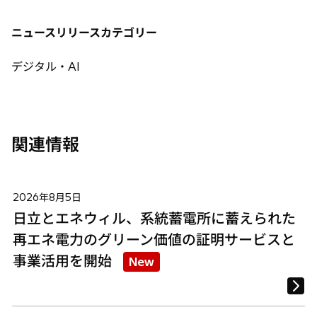
い
い
い
タ
タ
タ
ニュースリリースカテゴリー
ブ
ブ
ブ
で
で
で
デジタル・AI
開
開
開
く
く
く
関連情報
2026年8月5日
日立とエネウィル、系統蓄電所に蓄えられた
再エネ電力のグリーン価値の証明サービスと
事業活用を開始
New