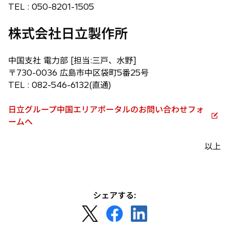
TEL : 050-8201-1505
株式会社日立製作所
中国支社 電力部 [担当:三戸、水野]
〒730-0036 広島市中区袋町5番25号
TEL : 082-546-6132(直通)
日立グループ中国エリアポータルのお問い合わせフォ
新
ームへ
し
い
以上
タ
ブ
で
開
シェアする:
く
新
新
新
し
し
し