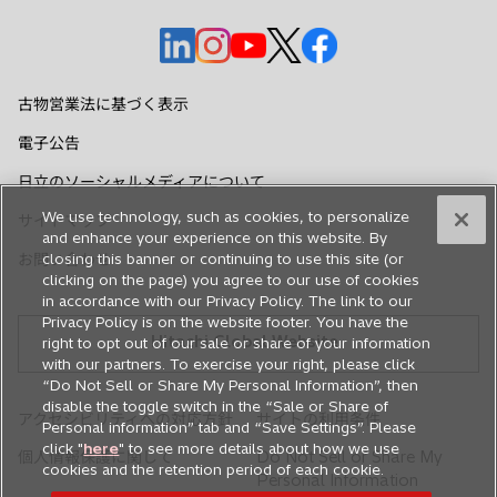
新
新
新
新
新
し
し
し
し
し
い
い
い
い
い
古物営業法に基づく表示
タ
タ
タ
タ
タ
電子公告
ブ
ブ
ブ
ブ
ブ
で
で
で
で
で
日立のソーシャルメディアについて
開
開
開
開
開
We use technology, such as cookies, to personalize
サイトマップ
く
く
く
く
く
and enhance your experience on this website. By
お問い合わせ
closing this banner or continuing to use this site (or
clicking on the page) you agree to our use of cookies
in accordance with our Privacy Policy. The link to our
Privacy Policy is on the website footer. You have the
Hitachi Global Website
right to opt out of our sale or share of your information
with our partners. To exercise your right, please click
“Do Not Sell or Share My Personal Information”, then
disable the toggle switch in the “Sale or Share of
アクセシビリティへの対応方針
サイトの利用条件
Personal information” tab and “Save Settings”. Please
click "
here
" to see more details about how we use
個人情報保護に関して
Do Not Sell or Share My
cookies and the retention period of each cookie.
Personal Information