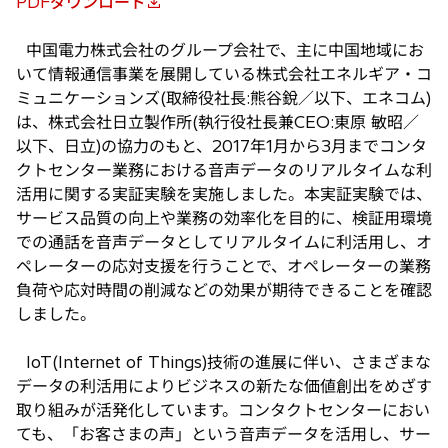
PDFダウンロード
新
し
中国電力株式会社のグループ会社で、主に中国地域にお
い
いて情報通信事業を展開している株式会社エネルギア・コ
タ
ミュニケーションズ(取締役社長:熊谷銳／以下、エネコム)
ブ
は、株式会社日立製作所(執行役社長兼CEO:東原 敏昭／
で
以下、日立)の協力のもと、2017年1月から3月までコンタ
開
クトセンター業務における音声データのリアルタイムな利
く
活用に関する実証実験を実施しました。本実証実験では、
サービス品質の向上や業務の効率化を目的に、検証用環境
での通話を音声データとしてリアルタイムに利活用し、オ
ペレーターの応対支援を行うことで、オペレーターの業務
負荷や応対時間の削減などの効果が期待できることを確認
しました。
IoT(Internet of Things)技術の進展に伴い、さまざまな
データの利活用によりビジネスの新たな価値創出をめざす
取り組みが活発化しています。コンタクトセンターにおい
ても、「お客さまの声」という音声データを活用し、サー