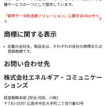
種サービスの一つとして提供しています。
「音声データ利活用ソリューション」に関するWebサイ
新
ト
し
商標に関する表示
い
タ
ブ
記載の会社名、製品名は、それぞれの会社の商標または
で
登録商標です。
開
く
お問い合わせ先
株式会社エネルギア・コミュニケー
ションズ
経営戦略本部 [担当:河田、川﨑]
〒730-0051 広島市中区大手町二丁目11番10号