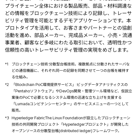
プライチェーン全体における製品販売、部品・材料調達な
どの情報をブロックチェーン技術により記録し、トレーサ
ビリティ管理を可能とするデモアプリケーションです。本
プロトタイプを活用して、お客さまやパートナーとの協創
活動を進め、部品メーカー、完成品メーカー、小売・流通
事業者、顧客など多岐にわたる取引において、透明性かつ
信頼性の高いトレーサビリティ管理の実現をめざします。
*1
ブロックチェーン技術:分散型台帳技術。複数拠点に分散されたサーバな
どの通信機器に、それぞれ同一の記録を同期させて一つの台帳を維持す
る仕組み。
*2
「Blockchain PoC環境提供サービス」:ビッグデータアナリティクスの
「Pentahoソフトウェア」やDevOps開発・管理ツール環境など、仮説立
案後のPoCで必要となるシステム環境の迅速な立ち上げを支援する
「Lumadaコンピテンシーセンター」のサービスメニューの一つとして
販売。
*3
Hyperledger Fabric:The Linux Foundationが設立したブロックチェーン
技術の共同開発プロジェクト「Hyperledgerプロジェクト」が開発した
オープンソースの分散型台帳(distributed ledger)フレームワーク。