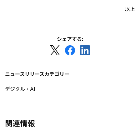
以上
シェアする:
新
新
新
し
し
し
い
い
い
タ
タ
タ
ニュースリリースカテゴリー
ブ
ブ
ブ
で
で
で
デジタル・AI
開
開
開
く
く
く
関連情報