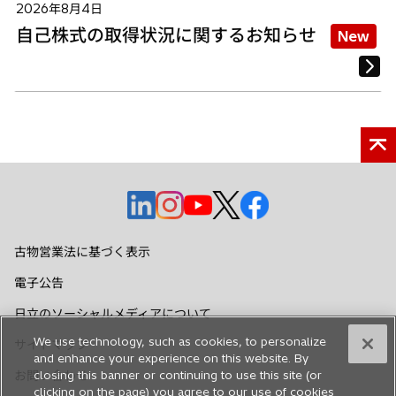
2026年8月4日
自己株式の取得状況に関するお知らせ
New
新
新
新
新
新
し
し
し
し
し
い
い
い
い
い
古物営業法に基づく表示
タ
タ
タ
タ
タ
電子公告
ブ
ブ
ブ
ブ
ブ
で
で
で
で
で
日立のソーシャルメディアについて
開
開
開
開
開
We use technology, such as cookies, to personalize
サイトマップ
く
く
く
く
く
and enhance your experience on this website. By
お問い合わせ
closing this banner or continuing to use this site (or
clicking on the page) you agree to our use of cookies