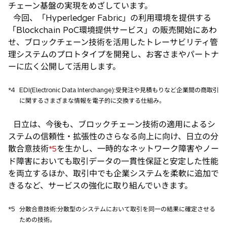
チェーン基盤の実現をめざしています。
今回、「Hyperledger Fabric」の利用環境を提供する
「Blockchain PoC環境提供サービス」の販売開始にあわ
せ、ブロックチェーン技術を活用したトレーサビリティ管
理システムのプロトタイプを開発し、お客さまやパートナ
ーに広く公開して活用します。
*4
EDI(Electronic Data Interchange):受発注や見積もりなど企業間の商取引
に関するさまざまな情報を電子的に交換する仕組み。
日立は、今後も、ブロックチェーン技術の適用によるシ
ステムの信頼性・拡張性のさらなる向上に向け、日立の分
散合意技術
を生かし、一時的なネットワーク障害やノー
*5
ド障害においても取引データの一貫性保証と安定した性能
を両立するほか、取引中でも企業システムを柔軟に追加で
きるなど、サービスの強化に取り組んでいきます。
*5
分散合意技術:分散型のシステムにおいて取引を同一の結果に確定させる
ための技術。