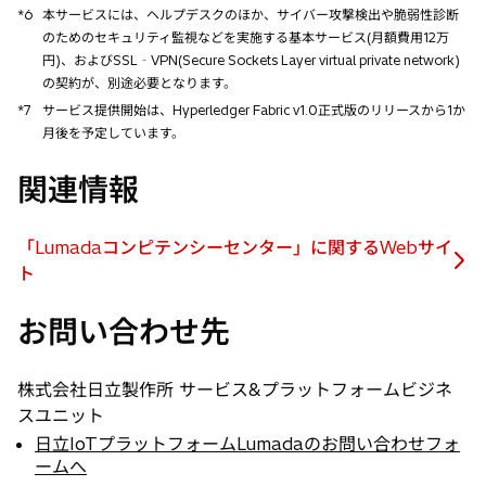
*6
本サービスには、ヘルプデスクのほか、サイバー攻撃検出や脆弱性診断
のためのセキュリティ監視などを実施する基本サービス(月額費用12万
円)、およびSSL‐VPN(Secure Sockets Layer virtual private network)
の契約が、別途必要となります。
*7
サービス提供開始は、Hyperledger Fabric v1.0正式版のリリースから1か
月後を予定しています。
関連情報
「Lumadaコンピテンシーセンター」に関するWebサイ
新
ト
し
お問い合わせ先
い
タ
ブ
株式会社日立製作所 サービス&プラットフォームビジネ
で
スユニット
開
日立IoTプラットフォームLumadaのお問い合わせフォ
く
ームへ