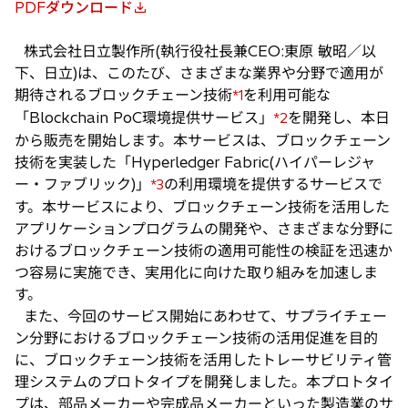
PDFダウンロード
新
し
株式会社日立製作所(執行役社長兼CEO:東原 敏昭／以
い
下、日立)は、このたび、さまざまな業界や分野で適用が
タ
期待されるブロックチェーン技術
を利用可能な
*1
ブ
「Blockchain PoC環境提供サービス」
を開発し、本日
*2
で
から販売を開始します。本サービスは、ブロックチェーン
開
技術を実装した「Hyperledger Fabric(ハイパーレジャ
く
ー・ファブリック)」
の利用環境を提供するサービスで
*3
す。本サービスにより、ブロックチェーン技術を活用した
アプリケーションプログラムの開発や、さまざまな分野に
おけるブロックチェーン技術の適用可能性の検証を迅速か
つ容易に実施でき、実用化に向けた取り組みを加速しま
す。
また、今回のサービス開始にあわせて、サプライチェー
ン分野におけるブロックチェーン技術の活用促進を目的
に、ブロックチェーン技術を活用したトレーサビリティ管
理システムのプロトタイプを開発しました。本プロトタイ
プは、部品メーカーや完成品メーカーといった製造業のサ