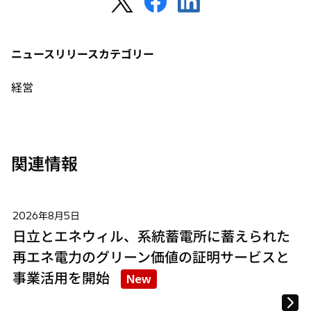
し
し
し
い
い
い
タ
タ
タ
ニュースリリースカテゴリー
ブ
ブ
ブ
で
で
で
経営
開
開
開
く
く
く
関連情報
2026年8月5日
日立とエネウィル、系統蓄電所に蓄えられた
再エネ電力のグリーン価値の証明サービスと
事業活用を開始
New