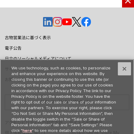
新
新
新
新
新
し
し
し
し
し
い
い
い
い
い
古物営業法に基づく表示
タ
タ
タ
タ
タ
電子公告
ブ
ブ
ブ
ブ
ブ
で
で
で
で
で
日立のソーシャルメディアについて
開
開
開
開
開
We use technology, such as cookies, to personalize
サイトマップ
く
く
く
く
く
and enhance your experience on this website. By
お問い合わせ
closing this banner or continuing to use this site (or
clicking on the page) you agree to our use of cookies
in accordance with our Privacy Policy. The link to our
Privacy Policy is on the website footer. You have the
Hitachi Global Website
right to opt out of our sale or share of your information
with our partners. To exercise your right, please click
“Do Not Sell or Share My Personal Information”, then
disable the toggle switch in the “Sale or Share of
アクセシビリティへの対応方針
サイトの利用条件
Personal information” tab and “Save Settings”. Please
click "
here
" to see more details about how we use
個人情報保護に関して
Do Not Sell or Share My