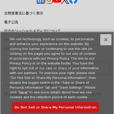
し
し
し
し
し
い
い
い
い
い
古物営業法に基づく表示
タ
タ
タ
タ
タ
電子公告
ブ
ブ
ブ
ブ
ブ
で
で
で
で
で
日立のソーシャルメディアについて
開
開
開
開
開
We use technology, such as cookies, to personalize
サイトマップ
く
く
く
く
く
and enhance your experience on this website. By
closing this banner or continuing to use this site (or
お問い合わせ
clicking on the page) you agree to our use of cookies
in accordance with our Privacy Policy. The link to our
Privacy Policy is on the website footer. You have the
Hitachi Global Website
right to opt out of our sale or share of your information
with our partners. To exercise your right, please click
“Do Not Sell or Share My Personal Information”, then
disable the toggle switch in the “Sale or Share of
アクセシビリティへの対応方針
サイトの利用条件
Personal information” tab and “Save Settings”. Please
click "
here
" to see more details about how we use
個人情報保護に関して
Do Not Sell or Share My
cookies and the retention period of each cookie.
Personal Information
Do Not Sell or Share My Personal Information
© Hitachi, Ltd. 1994,
2026
. All rights reserved.