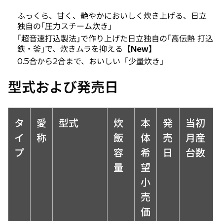
ふっくら、甘く、艶やかにおいしく炊き上げる、日立
独自の｢圧力スチーム炊き｣
｢超音速打込製法｣で作り上げた日立独自の｢高伝熱 打込
鉄・釜｣で、炊きムラを抑える
【New】
0.5合から2合まで、おいしい「少量炊き」
型式および発売日
タ
愛
型式
炊
本
発
当初
イ
称
飯
体
売
月産
プ
容
希
日
台数
量
望
小
売
価