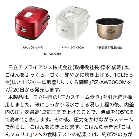
し
い
タ
ブ
で
開
く
日立アプライアンス株式会社(取締役社長:德永 俊昭)は、
ごはんをふっくら、甘く、艶やかに炊き上げる、1.0L(5.5
合)炊きIHジャー炊飯器｢ふっくら御膳｣RZ-AW3000Mを
7月20日から発売します。
本製品は、日立独自の｢圧力スチーム炊き｣を引き続き採
用しました。米にしっかり吸水させる浸し工程の後、内釜
内の圧力を最高1.2気圧まで上げることで、沸点を105℃ま
で高めて加熱します。その後、圧力をかけながらスチーム
で蒸らし、ごはんを炊き上げます。ごはんの専門家｢ごは
んソムリエ｣
への食味テストの結果では、約85%の方が
*2