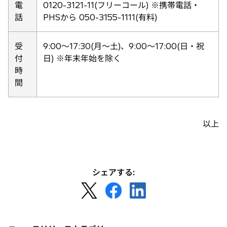
開
電
0120-3121-11(フリーコール) ※携帯電話・
く
話
PHSから 050-3155-1111(有料)
受
9:00〜17:30(月〜土)、9:00〜17:00(日・祝
付
日) ※年末年始を除く
時
間
以上
シェアする:
新
新
新
し
し
し
い
い
い
タ
タ
タ