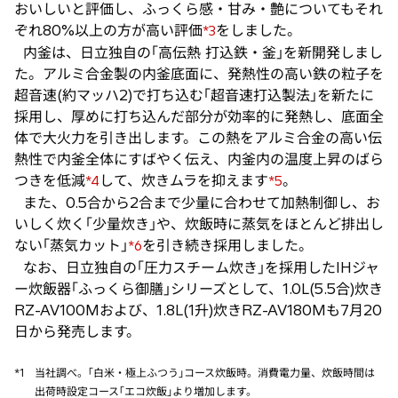
おいしいと評価し、ふっくら感・甘み・艶についてもそれ
ぞれ80%以上の方が高い評価
をしました。
*3
内釜は、日立独自の｢高伝熱 打込鉄・釜｣を新開発しまし
た。アルミ合金製の内釜底面に、発熱性の高い鉄の粒子を
超音速(約マッハ2)で打ち込む｢超音速打込製法｣を新たに
採用し、厚めに打ち込んだ部分が効率的に発熱し、底面全
体で大火力を引き出します。この熱をアルミ合金の高い伝
熱性で内釜全体にすばやく伝え、内釜内の温度上昇のばら
つきを低減
して、炊きムラを抑えます
。
*4
*5
また、0.5合から2合まで少量に合わせて加熱制御し、お
いしく炊く｢少量炊き｣や、炊飯時に蒸気をほとんど排出し
ない｢蒸気カット｣
を引き続き採用しました。
*6
なお、日立独自の｢圧力スチーム炊き｣を採用したIHジャ
ー炊飯器｢ふっくら御膳｣シリーズとして、1.0L(5.5合)炊き
RZ-AV100Mおよび、1.8L(1升)炊きRZ-AV180Mも7月20
日から発売します。
*1
当社調べ。｢白米・極上ふつう｣コース炊飯時。消費電力量、炊飯時間は
出荷時設定コース｢エコ炊飯｣より増加します。