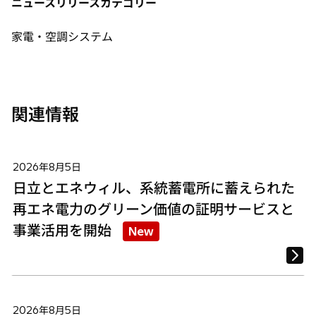
ニュースリリースカテゴリー
ブ
ブ
ブ
で
で
で
家電・空調システム
開
開
開
く
く
く
関連情報
2026年8月5日
日立とエネウィル、系統蓄電所に蓄えられた
再エネ電力のグリーン価値の証明サービスと
事業活用を開始
New
2026年8月5日