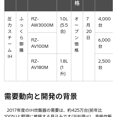
格
圧
ふ
RZ-
1.0L
オ
7
4,000
力
っ
AW3000M
(5.5
ー
月
台
ス
く
合)
プ
20
チ
ら
ン
日
RZ-
6,000
ー
御
価
AV100M
台
ム
膳
格
IH
RZ-
1.8L
2,500
AV180M
(1
台
升)
需要動向と開発の背景
2017年度のIH炊飯器の需要は、約425万台(前年比
100%)と堅調に推移する見込みです(当社調べ)。高級炊飯