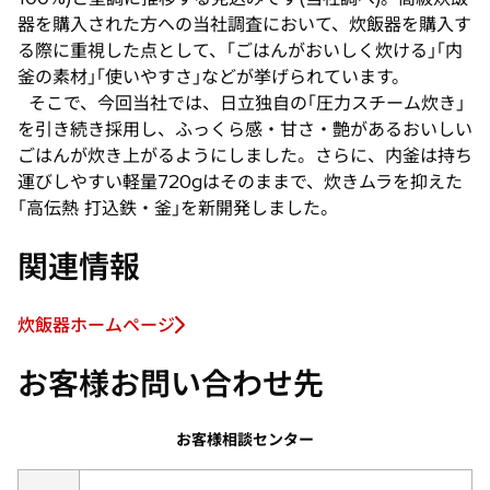
器を購入された方への当社調査において、炊飯器を購入す
る際に重視した点として、｢ごはんがおいしく炊ける｣｢内
釜の素材｣｢使いやすさ｣などが挙げられています。
そこで、今回当社では、日立独自の｢圧力スチーム炊き｣
を引き続き採用し、ふっくら感・甘さ・艶があるおいしい
ごはんが炊き上がるようにしました。さらに、内釜は持ち
運びしやすい軽量720gはそのままで、炊きムラを抑えた
｢高伝熱 打込鉄・釜｣を新開発しました。
関連情報
炊飯器ホームページ
新
し
お客様お問い合わせ先
い
タ
お客様相談センター
ブ
で