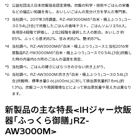
*2
公益社団法人日本炊飯協会認定資格。炊飯の科学・技術やごはんの栄養
などの幅広い知識を有し、おいしいごはんの見分け方を学んだ専門家。
*3
当社調べ。2017年3月調査。RZ-AW3000Mの｢白米・極上ふつう｣コー
ス0.54L(3合)で炊飯したごはんの食味テスト。ごはんソムリエ56人。
各項目4段階で評価し、上位2段階を選択した人の割合。おいしさ:約
85%、ふっくら感:約82%、甘み:約82%、艶:約87%。
*4
当社調べ。RZ-AW3000Mの｢白米・極上ふつう｣コースと当社2016年
度製品RZ-YW3000Mの｢白米・極上ふつう｣コースで0.54L(3合)炊飯し
た時の内釜内6カ所のごはんの温度を測定。
*5
当社調べ。ごはんの硬さにばらつきの少ない炊き上がり。
*6
当社調べ。RZ-AW3000M:炊き方｢白米・極上ふつう｣コース0.54L(3
合)炊飯時、標準水量0.6L(600mL)に対して排出蒸気量約7.8mL(約
1.3%)。炊飯コースや周囲環境などによって排出蒸気量や見え方は異なり
ます。
新製品の主な特長<IHジャー炊飯
器｢ふっくら御膳｣RZ-
AW3000M>