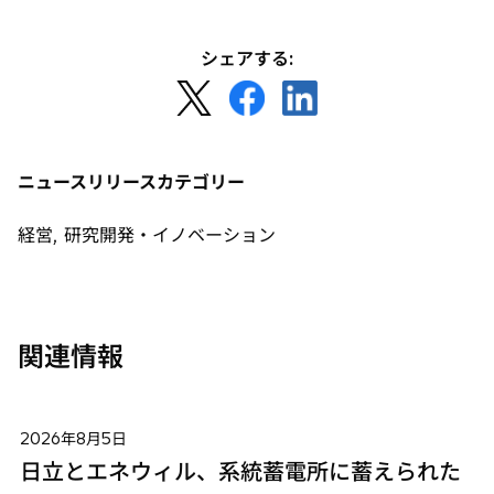
シェアする:
新
新
新
し
し
し
い
い
い
タ
タ
タ
ニュースリリースカテゴリー
ブ
ブ
ブ
で
で
で
経営, 研究開発・イノベーション
開
開
開
く
く
く
関連情報
2026年8月5日
日立とエネウィル、系統蓄電所に蓄えられた