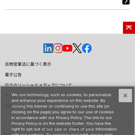
新
新
新
新
新
し
し
し
し
し
い
い
い
い
い
古物営業法に基づく表示
タ
タ
タ
タ
タ
電子公告
ブ
ブ
ブ
ブ
ブ
で
で
で
で
で
日立のソーシャルメディアについて
開
開
開
開
開
We use technology, such as cookies, to personalize
サイトマップ
く
く
く
く
く
and enhance your experience on this website. By
お問い合わせ
closing this banner or continuing to use this site (or
clicking on the page) you agree to our use of cookies
in accordance with our Privacy Policy. The link to our
Privacy Policy is on the website footer. You have the
Hitachi Global Website
right to opt out of our sale or share of your information
with our partners. To exercise your right, please click