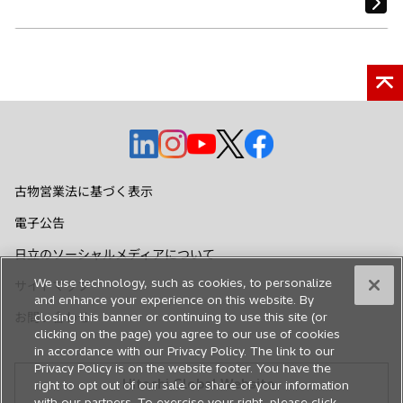
新
新
新
新
新
し
し
し
し
し
い
い
い
い
い
古物営業法に基づく表示
タ
タ
タ
タ
タ
電子公告
ブ
ブ
ブ
ブ
ブ
で
で
で
で
で
日立のソーシャルメディアについて
開
開
開
開
開
We use technology, such as cookies, to personalize
サイトマップ
く
く
く
く
く
and enhance your experience on this website. By
お問い合わせ
closing this banner or continuing to use this site (or
clicking on the page) you agree to our use of cookies
in accordance with our Privacy Policy. The link to our
Privacy Policy is on the website footer. You have the
Hitachi Global Website
right to opt out of our sale or share of your information
with our partners. To exercise your right, please click