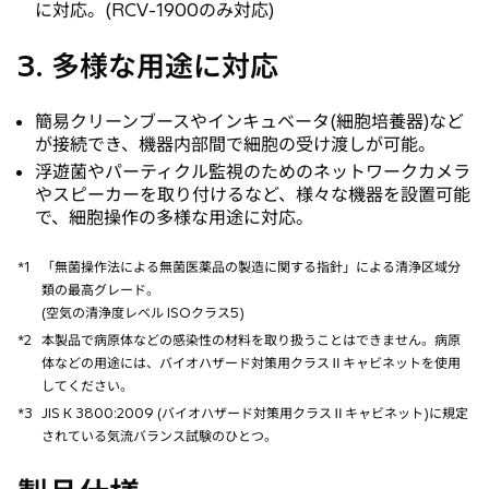
に対応。(RCV-1900のみ対応)
3. 多様な用途に対応
簡易クリーンブースやインキュベータ(細胞培養器)など
が接続でき、機器内部間で細胞の受け渡しが可能。
浮遊菌やパーティクル監視のためのネットワークカメラ
やスピーカーを取り付けるなど、様々な機器を設置可能
で、細胞操作の多様な用途に対応。
*1
「無菌操作法による無菌医薬品の製造に関する指針」による清浄区域分
類の最高グレード。
(空気の清浄度レベル ISOクラス5)
*2
本製品で病原体などの感染性の材料を取り扱うことはできません。病原
体などの用途には、バイオハザード対策用クラスⅡキャビネットを使用
してください。
*3
JIS K 3800:2009 (バイオハザード対策用クラスⅡキャビネット)に規定
されている気流バランス試験のひとつ。