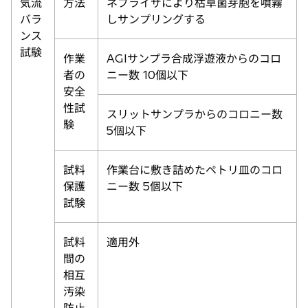
気流
方法
ネブライザにより枯草菌芽胞を噴霧
バラ
しサンプリングする
ンス
試験
作業
AGIサンプラ合成浮遊液からのコロ
者の
ニー数 10個以下
安全
性試
スリットサンプラからのコロニー数
験
5個以下
試料
作業台に敷き詰めたペトリ皿のコロ
保護
ニー数 5個以下
試験
試料
適用外
間の
相互
汚染
防止