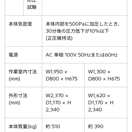
試験
本体気密度
本体内部を500Paに加圧したとき、
30分後の圧力低下が10％以下
(正圧維持法)
電源
AC 単相 100V 50Hzまたは60Hz
作業室内寸法
W1,950 ×
W1,300 ×
(mm)
D800 × H675
D800 × H675
外形寸法
W2,370 ×
W1,620 ×
(mm)
D1,170 × Ｈ
D1,170 × Ｈ
2,340
2,340
本体質量(kg)
約 510
約 390