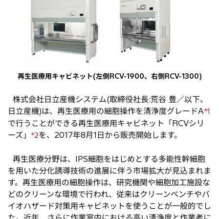
タ
ブ
で
開
く
再生医療用キャビネット(左側RCV-1900、右側RCV-1300)
株式会社日立産機システム(取締役社長:荒谷 豊／以下、
日立産機)は、再生医療用の細胞操作を清浄度グレードA
*1
で行うことができる再生医療用キャビネット「RCVシリ
ーズ」
を、2017年8月1日から販売開始します。
*2
再生医療分野は、IPS細胞をはじめとする多能性幹細胞
を用いた分化誘導技術の進展に伴う市場拡大が見込まれま
す。再生医療用の細胞操作は、研究機関や細胞加工施設な
どのクリーンな環境で行われ、従来はクリーンベンチやバ
イオハザード対策用キャビネットを使うことが一般的でし
た。近年、さらに作業室内における高い清浄度と作業者に