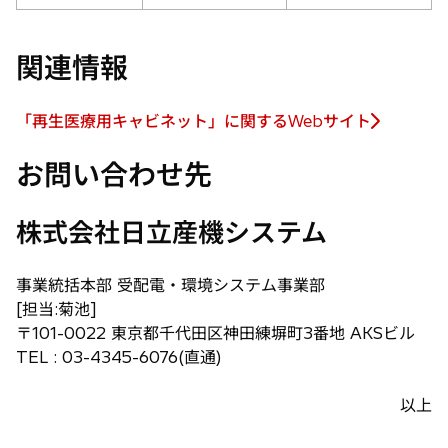
関連情報
「再生医療用キャビネット」に関するWebサイト
新
し
お問い合わせ先
い
タ
株式会社日立産機システム
ブ
で
開
事業統括本部 受配電・環境システム事業部
く
[担当:菊池]
〒101-0022 東京都千代田区神田練塀町3番地 AKSビル
TEL : 03-4345-6076(直通)
以上