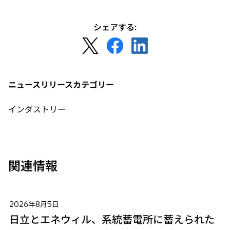
シェアする:
新
新
新
し
し
し
い
い
い
タ
タ
タ
ニュースリリースカテゴリー
ブ
ブ
ブ
で
で
で
インダストリー
開
開
開
く
く
く
関連情報
2026年8月5日
日立とエネウィル、系統蓄電所に蓄えられた