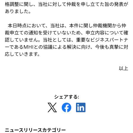
開
格調整に関し、当社に対して仲裁を申し立てた旨の発表が
く
ありました。
本日時点において、当社は、本件に関し仲裁機関から仲
裁申立ての通知を受けていないため、申立内容について確
認していません。当社としては、重要なビジネスパートナ
ーであるMHIとの協議による解決に向け、今後も真摯に対
応していきます。
以上
シェアする:
新
新
新
し
し
し
い
い
い
タ
タ
タ
ニュースリリースカテゴリー