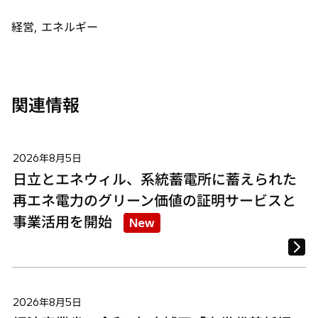
ブ
ブ
ブ
で
で
で
経営, エネルギー
開
開
開
く
く
く
関連情報
2026年8月5日
日立とエネウィル、系統蓄電所に蓄えられた
再エネ電力のグリーン価値の証明サービスと
事業活用を開始
New
2026年8月5日