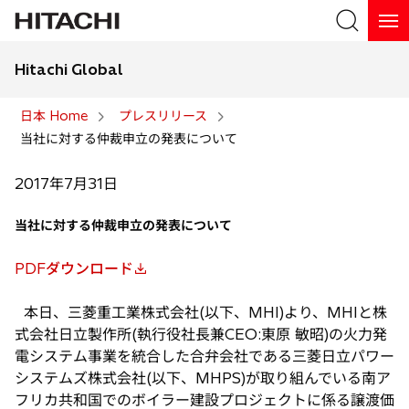
Hitachi Global
検索
日本 Home
プレスリリース
当社に対する仲裁申立の発表について
検索
2017年7月31日
当社に対する仲裁申立の発表について
PDFダウンロード
新
し
本日、三菱重工業株式会社(以下、MHI)より、MHIと株
い
式会社日立製作所(執行役社長兼CEO:東原 敏昭)の火力発
タ
電システム事業を統合した合弁会社である三菱日立パワー
ブ
システムズ株式会社(以下、MHPS)が取り組んでいる南ア
で
フリカ共和国でのボイラー建設プロジェクトに係る譲渡価