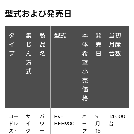
型式および発売日
タ
集
製
型式
本
発
当初
イ
じ
品
体
売
月産
プ
ん
名
希
日
台数
方
望
式
小
売
価
格
コー
サ
パ
PV-
オ
9
14,000
ドレ
イ
ワ
BEH900
ー
月
台
ス・
ク
ー
プ
16