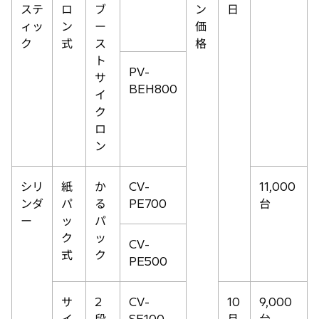
ステ
ロ
ブ
ン
日
ィッ
ン
ー
価
ク
式
ス
格
ト
PV-
サ
BEH800
イ
ク
ロ
ン
シリ
紙
か
CV-
11,000
ンダ
パ
る
PE700
台
ー
ッ
パ
ク
ッ
CV-
式
ク
PE500
サ
2
CV-
10
9,000
イ
段
SE100
月
台