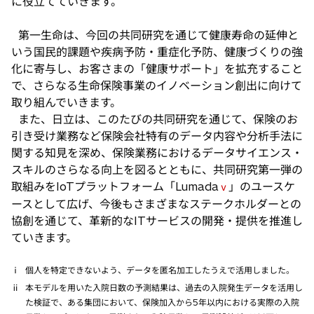
に役立てていきます。
第一生命は、今回の共同研究を通じて健康寿命の延伸と
いう国民的課題や疾病予防・重症化予防、健康づくりの強
化に寄与し、お客さまの「健康サポート」を拡充すること
で、さらなる生命保険事業のイノベーション創出に向けて
取り組んでいきます。
また、日立は、このたびの共同研究を通じて、保険のお
引き受け業務など保険会社特有のデータ内容や分析手法に
関する知見を深め、保険業務におけるデータサイエンス・
スキルのさらなる向上を図るとともに、共同研究第一弾の
取組みをIoTプラットフォーム「Lumada
」のユースケ
ⅴ
ースとして広げ、今後もさまざまなステークホルダーとの
協創を通じて、革新的なITサービスの開発・提供を推進し
ていきます。
ⅰ
個人を特定できないよう、データを匿名加工したうえで活用しました。
ⅱ
本モデルを用いた入院日数の予測結果は、過去の入院発生データを活用し
た検証で、ある集団において、保険加入から5年以内における実際の入院