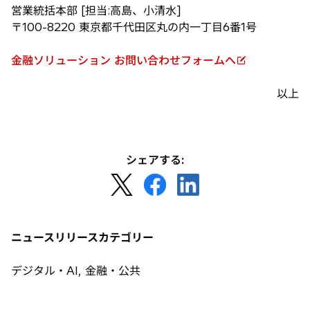
で
営業統括本部 [担当:高島、小清水]
開
〒100-8220 東京都千代田区丸の内一丁目6番1号
く
金融ソリューション お問い合わせフォームへ
新
し
以上
い
タ
ブ
で
シェアする:
開
新
新
新
く
し
し
し
い
い
い
タ
タ
タ
ニュースリリースカテゴリー
ブ
ブ
ブ
で
で
で
デジタル・AI, 金融・公共
開
開
開
く
く
く