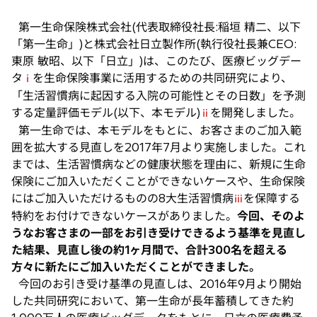
新
し
第一生命保険株式会社(代表取締役社長:稲垣 精二、以下
い
「第一生命」)と株式会社日立製作所(執行役社長兼CEO:
タ
東原 敏昭、以下「日立」)は、このたび、医療ビッグデー
ブ
タ
を生命保険事業に活用するための共同研究により、
ⅰ
で
「生活習慣病に起因する入院の可能性とその日数」を予測
開
する定量評価モデル(以下、本モデル)
を開発しました。
ⅱ
く
第一生命では、本モデルをもとに、お客さまのご加入範
囲を拡大する見直しを2017年7月より実施しました。これ
までは、生活習慣病などの健康状態を理由に、新規に生命
保険にご加入いただくことができないケースや、生命保険
にはご加入いただけるものの8大生活習慣病
を保障する
ⅲ
特約をお付けできないケースがありました。
今回、そのよ
うなお客さまの一部をお引き受けできるよう基準を見直し
た結果、見直し後の約1ヶ月間で、合計300名を超える
方々に新たにご加入いただくことができました。
今回のお引き受け基準の見直しは、2016年9月より開始
した共同研究において、第一生命が長年蓄積してきた約