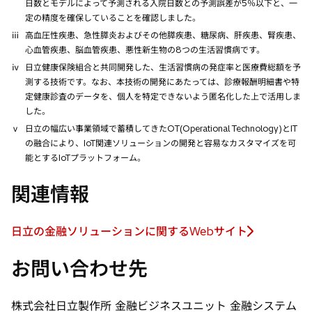
日数とモデルによって予測される入院日数との予測誤差が5％以下と、一
定の精度を確保していることを確認しました。
ⅲ
高血圧性疾患、急性膵炎およびその他膵疾患、糖尿病、肝疾患、腎疾患、
心血管疾患、脳血管疾患、悪性新生物の8つの生活習慣病です。
ⅳ
日立健康保険組合と共同開発した、生活習慣病の発症率と医療費総額を予
測する技術です。なお、本技術の開発にあたっては、診療報酬明細書や特
定健康診査のデータを、個人を特定できないよう匿名化した上で活用しま
した。
ⅴ
日立の幅広い事業領域で蓄積してきたOT(Operational Technology)とIT
の融合により、IoT関連ソリューションの開発と容易なカスタマイズを可
能とするIoTプラットフォーム。
関連情報
日立の金融ソリューションに関するWebサイト
新
し
お問い合わせ先
い
タ
ブ
株式会社日立製作所 金融ビジネスユニット 金融システム