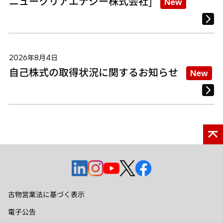
ニュークリアエナジー株式会社]
New
2026年8月4日
自己株式の取得状況に関するお知らせ
New
新
新
新
新
新
し
し
し
し
し
い
い
い
い
い
古物営業法に基づく表示
タ
タ
タ
タ
タ
電子公告
ブ
ブ
ブ
ブ
ブ