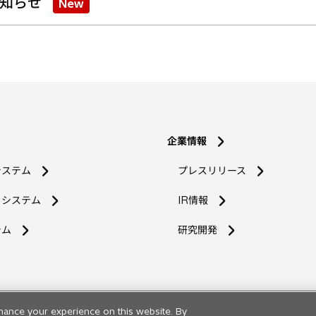
知らせ
New
企業情報
システム
プレスリリース
コシステム
IR情報
新
テム
研究開発
し
い
タ
ブ
で
hance your experience on this website. By