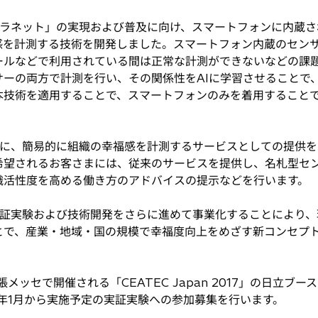
ラネット」の実現および普及に向け、スマートフォンに内蔵さ
感を計測する技術を開発しました。スマートフォン内蔵のセン
ールなどで利用されている間は正常な計測ができないなどの課
サーの両方で計測を行い、その関係性をAIに学習させることで
技術を適用することで、スマートフォンのみを着用することで
に、簡易的に組織の幸福感を計測するサービスとしての提供を
希望されるお客さまには、従来のサービスを提供し、名札型セ
織活性度を高める働き方のアドバイスの提示などを行います。
証実験および技術開発をさらに進めて事業化することにより、
とで、産業・地域・国の規模で幸福度向上をめざす新コンセプ
幕張メッセで開催される「CEATEC Japan 2017」の日立
8年1月から実施予定の実証実験への参加募集を行います。