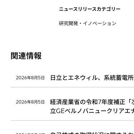
タ
タ
タ
ニュースリリースカテゴリー
ブ
ブ
ブ
で
で
で
研究開発・イノベーション
開
開
開
く
く
く
関連情報
日立とエネウィル、系統蓄電所
2026年8月5日
経済産業省の令和7年度補正「
2026年8月5日
立GEベルノバニュークリアエ