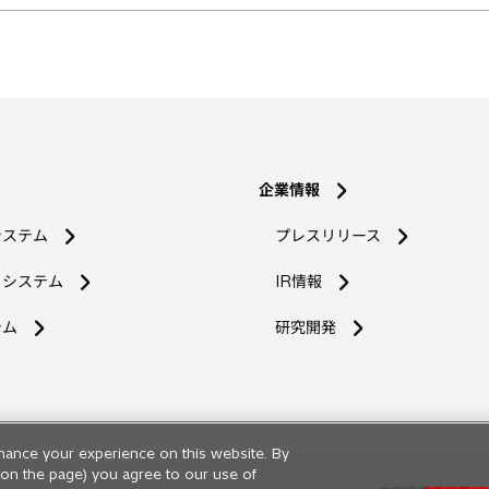
企業情報
システム
プレスリリース
コシステム
IR情報
新
テム
研究開発
し
い
タ
ブ
で
hance your experience on this website. By
開
ng on the page) you agree to our use of
く