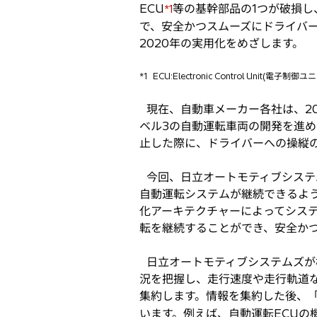
ECU
等の基幹部品の1つが破損
*1
ブ
で、安全かつスムーズにドライバ
で
2020年の実用化をめざします。
開
く
*1
ECU:Electronic Control Unit(電子制御ユ
現在、自動車メーカー各社は、2
ベル3の自動運転車両の開発を進
止した際に、ドライバーへの操縦
今回、日立オートモティブシステ
自動運転システムが継続できるよ
化アーキテクチャーによってシス
転を継続することができ、安全か
日立オートモティブシステムズが
況を把握し、走行速度や走行軌道
集約します。情報を集約した後、「
います。例えば、自動運転ECUの