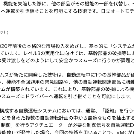
し、機能を失陥した際に、他の部品がその機能の一部を代替し、
ーへ運転を引き継ぐことを可能にする技術です。日立オートモ
ニット)
020年前後の本格的な市場投入をめざし、基本的に「システム
めています。レベル3の実用化に向けては、基幹部品の破損等に
の受け渡しをどのようにして安全かつスムーズに行うかが課題
ムズが新たに開発した技術は、自動運転中に1つの基幹部品が
う、機能不全回避用の緊急回路や、他の自動運転関連部品に機
テムが構築されています。これにより、基幹部品の破損による
つスムーズにドライバーへ運転を引き継ぐことを可能にします
構成する自動運転システムにおいては、通常、「認知」を行う
などを含めた複数の自動運転計画の中から最適なものを抽出する
制御」を行うアクチュエーターが必要な制御信号を自動運転EC
機能停止が発生した場合、今回の技術を用いることで、VMCが