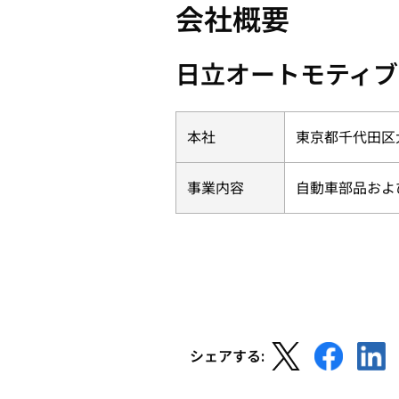
会社概要
日立オートモティブ
本社
東京都千代田区
事業内容
自動車部品およ
新
新
新
シェアする:
し
し
し
い
い
い