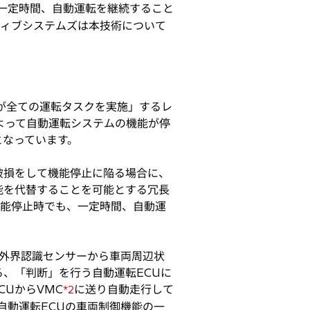
一定時間、自動運転を継続すること
ティブシステムズは本技術について
が全ての運転タスクを実施」するレ
よって自動運転システムの機能が停
となっています。
破損をして機能停止に陥る場合に、
能を代替することを可能とする冗長
機能停止時でも、一定時間、自動運
。
外界認識センサーから車両周辺状
、「判断」を行う自動運転ECUに
UからVMC
に送り自動走行して
*2
自動運転ECUの車両制御機能の一