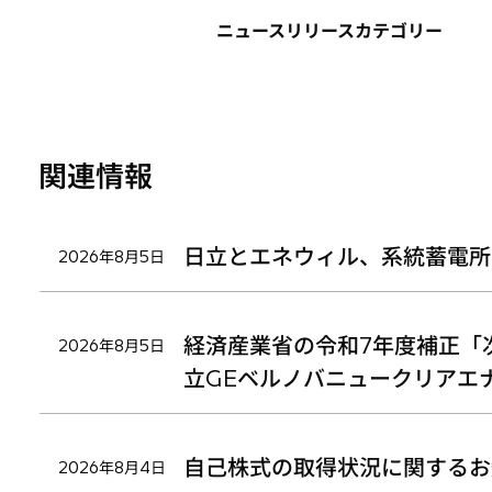
タ
タ
タ
ニュースリリースカテゴリー
ブ
ブ
ブ
で
で
で
開
開
開
く
く
く
関連情報
日立とエネウィル、系統蓄電所
2026年8月5日
経済産業省の令和7年度補正「
2026年8月5日
立GEベルノバニュークリアエ
自己株式の取得状況に関するお
2026年8月4日