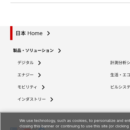
日本 Home
製品・ソリューション
デジタル
計測分析
エナジー
生活・エ
モビリティ
ビルシス
インダストリー
We use technology, such as cookies, to personalize and en
closing this banner or continuing to use this site (or clicki