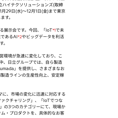
日立ハイテクソリューションズ(取締
29日(水)〜12月1日(金)まで東京
します。
展示会です。今回、「IoT
で未
*1
であるAI
やビッグデータを利活
*2
す。
営環境が急速に変化しており、こ
た中、日立グループでは、自ら製造
Lumada」を提供し、さまざまなお
場製造ラインの生産性向上、安定稼
ーマに、市場の変化に迅速に対応する
ァクチャリング」、「IoTでつな
」の3つのカテゴリーにて、現場か
テム・プロダクトを、具体的なお客