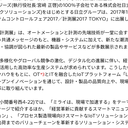
ーズ(執行役社長:宮﨑 正啓)の100％子会社である株式会社
ソリューションズ)をはじめとする日立グループは、2017年11月
コントロールフェア2017／計測展2017 TOKYO」に出展
計測展」は、オートメーションと計測の先端技術が一堂に会する
共通メッセージのもと、機器・システムに加えて、新たな潮流
合・協調が図られた最新の製品やサービスなどが多数展示されま
多様化やグローバル競争の激化、デジタル化の進展に伴い、経
利活用した高効率な生産システムが求められています。こうし
ハウをもとに、OT
とITを融合したIoTプラットフォーム「
*3
ープンイノベーションを通じて、設計・製品の品質向上や、現
革に取り組んでいます。
小間番号西4-22)では、「ミライは、現場で加速する」をテ
ージで紹介するほか、「経営革新に貢献するスマートマニュフ
ン」、「プロセス製造現場向けスマートなIoTソリューション
出荷までのバリューチェーンを革新するソリューション・シス