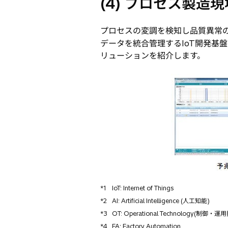
(4) プロセス製造
プロセスの変調を検知し品質異常の
データを統合管理するIoT開発基盤
リューションを紹介します。
*1
IoT: Internet of Things
*2
AI: Artificial Intelligence (人工知能)
*3
OT: Operational Technology(制御・運
*4
FA: Factory Automation