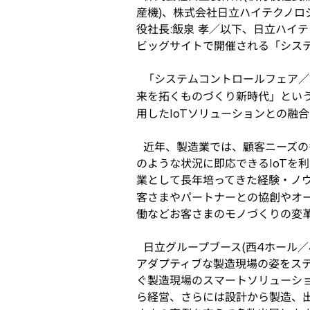
産機)、株式会社日立ハイテクノロジ
役社長:飯泉 孝／以下、日立ハイテク
ビッグサイトで開催される「システム
「システムコントロールフェア／
来を拓くものづくり新時代」という
用したIoTソリューションとの融
近年、製造業では、顧客ニーズの
のような状況に即応できるIoTを
業として長年培ってきた経験・ノウ
客さまやパートナーとの協創やオ
働などお客さまのモノづくりの変
日立グループブース(西4ホール／
アダプティブな製造現場の姿をステ
ぐ製造現場のスマートソリューショ
ら経営、さらには設計から製造、