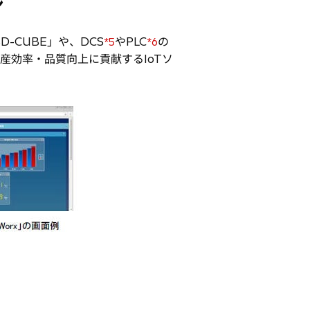
ン
CUBE」や、DCS
やPLC
の
*5
*6
生産効率・品質向上に貢献するIoTソ