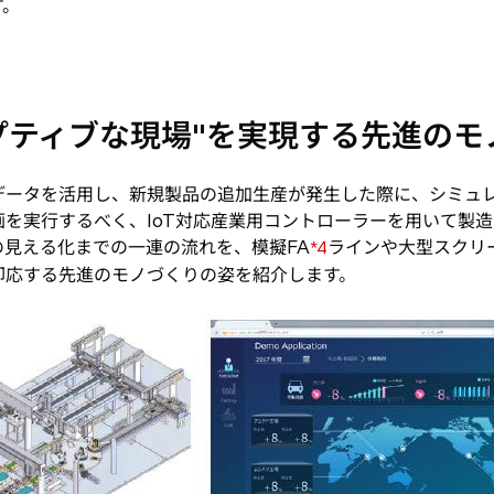
す。
アダプティブな現場"を実現する先進の
データを活用し、新規製品の追加生産が発生した際に、シミュ
を実行するべく、IoT対応産業用コントローラーを用いて製
見える化までの一連の流れを、模擬FA
ラインや大型スクリ
*4
即応する先進のモノづくりの姿を紹介します。