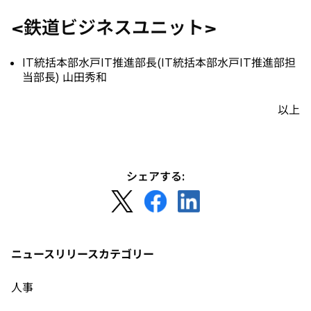
<鉄道ビジネスユニット>
IT統括本部水戸IT推進部長(IT統括本部水戸IT推進部担
当部長) 山田秀和
以上
シェアする:
新
新
新
し
し
し
い
い
い
タ
タ
タ
ニュースリリースカテゴリー
ブ
ブ
ブ
で
で
で
人事
開
開
開