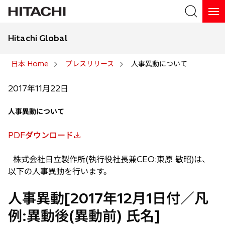
Hitachi Global
検索
日本 Home
プレスリリース
人事異動について
検索
2017年11月22日
人事異動について
PDFダウンロード
新
し
株式会社日立製作所(執行役社長兼CEO:東原 敏昭)は、
い
以下の人事異動を行います。
タ
ブ
人事異動[2017年12月1日付／凡
で
例:異動後(異動前) 氏名]
開
く