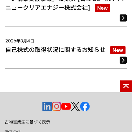
ニュークリアエナジー株式会社]
New
2026年8月4日
自己株式の取得状況に関するお知らせ
New
新
新
新
新
新
し
し
し
し
し
い
い
い
い
い
古物営業法に基づく表示
タ
タ
タ
タ
タ