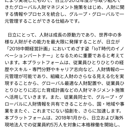
により実現したもので、日立が2012年度から取り組んで
きたグローバル人財マネジメント施策をはじめ、人財に関
する情報やプロセスを統合し、グループ・グローバルで一
元管理することができる仕組みです。
日立にとって、人財は成長の原動力であり、世界中の多
様な人財がその能力を最大限に発揮することが、日立が
「2018中期経営計画」においてめざす姿「IoT時代のイノ
ベーションパートナー」となるために重要であると考えて
います。本プラットフォームは、従業員ひとりひとりの経
歴やスキル・専門分野やキャリア志向など、人財情報の一
元管理が可能であり、組織と人財のさらなる見える化を実
現することから、グローバル最適な人財配置や、従業員ひ
とりひとりに応じた育成計画などの人財マネジメント施策
へ活用していきます。また、従業員同士で、グループ・グ
ローバルに人財情報を共有できることから、国・地域や事
業をまたぐ、これまでにない協創を、さらに加速します。
本プラットフォームは、2018年1月から、日立および海外
現地法人での従業員約5万人を対象に本格稼働を開始し、