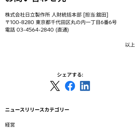
株式会社日立製作所 人財統括本部 [担当:舘田]
〒100-8280 東京都千代田区丸の内一丁目6番6号
電話 03-4564-2840 (直通)
以上
シェアする:
新
新
新
し
し
し
い
い
い
タ
タ
タ
ニュースリリースカテゴリー
ブ
ブ
ブ
で
で
で
経営
開
開
開
く
く
く