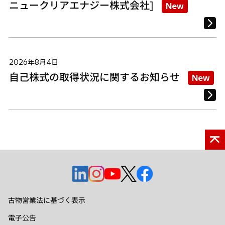
ニュークリアエナジー株式会社]
New
2026年8月4日
自己株式の取得状況に関するお知らせ
New
新
新
新
新
新
し
し
し
し
し
い
い
い
い
い
古物営業法に基づく表示
タ
タ
タ
タ
タ
電子公告
ブ
ブ
ブ
ブ
ブ