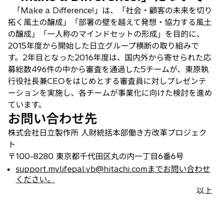
「Make a Difference!」は、「社会・顧客の未来を切り
拓く風土の醸成」「部署の壁を越えて発想・協力する風土
の醸成」「一人称のマインドセットの形成」を目的に、
2015年度から開始した日立グループ横断の取り組みで
す。2年目となった2016年度は、国内外から寄せられた応
募総数496件の中から審査を通過した5チームが、東原執
行役社長兼CEOをはじめとする審査員に対しプレゼンテ
ーションを実施し、各チームが事業化に向けた検討を進め
ています。
お問い合わせ先
株式会社日立製作所 人財統括本部働き方改革プロジェク
ト
〒100-8280 東京都千代田区丸の内一丁目6番6号
support.mylifepal.yb@hitachi.comまでお問い合わせ
ください。
以上