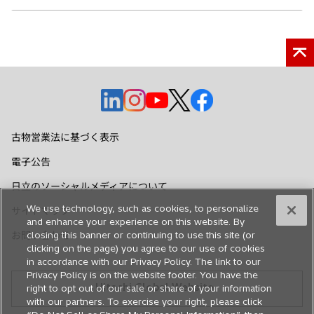
新
新
新
新
新
し
し
し
し
し
い
い
い
い
い
古物営業法に基づく表示
タ
タ
タ
タ
タ
電子公告
ブ
ブ
ブ
ブ
ブ
で
で
で
で
で
日立のソーシャルメディアについて
開
開
開
開
開
We use technology, such as cookies, to personalize
サイトマップ
く
く
く
く
く
and enhance your experience on this website. By
お問い合わせ
closing this banner or continuing to use this site (or
clicking on the page) you agree to our use of cookies
in accordance with our Privacy Policy. The link to our
Privacy Policy is on the website footer. You have the
Hitachi Global Website
right to opt out of our sale or share of your information
with our partners. To exercise your right, please click