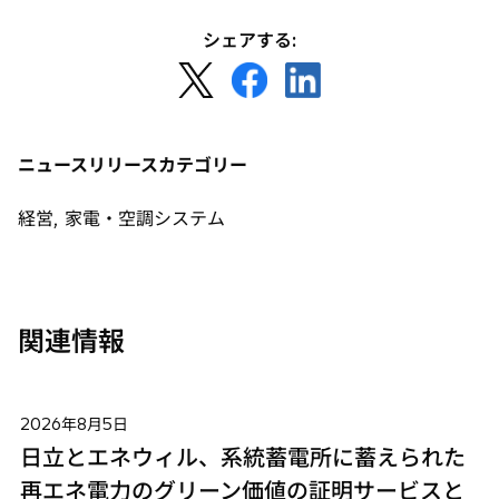
シェアする:
新
新
新
し
し
し
い
い
い
タ
タ
タ
ニュースリリースカテゴリー
ブ
ブ
ブ
で
で
で
経営, 家電・空調システム
開
開
開
く
く
く
関連情報
2026年8月5日
日立とエネウィル、系統蓄電所に蓄えられた
再エネ電力のグリーン価値の証明サービスと